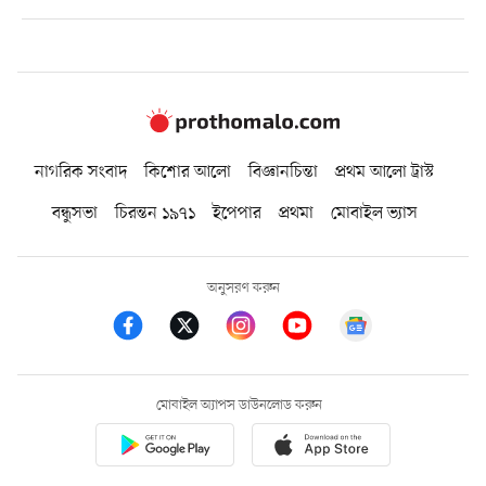
নাগরিক সংবাদ
কিশোর আলো
বিজ্ঞানচিন্তা
প্রথম আলো ট্রাস্ট
বন্ধুসভা
চিরন্তন ১৯৭১
ইপেপার
প্রথমা
মোবাইল ভ্যাস
অনুসরণ করুন
মোবাইল অ্যাপস ডাউনলোড করুন