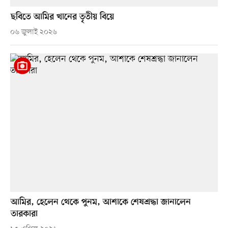
ছবিতে আমির খানের তৃতীয় বিয়ে
০৬ জুলাই ২০২৬
আমির, হেলেন থেকে পুনম, আশাকে শেষশ্রদ্ধা জানালেন
তারকারা