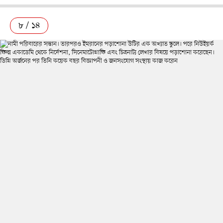
৮ / ১৪