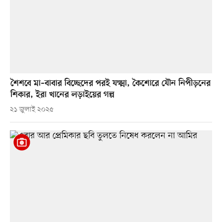
শৈশবে মা–বাবার বিচ্ছেদের পরই যক্ষ্মা, কৈশোরে যৌন নিপীড়নের
শিকার, ইরা খানের লড়াইয়ের গল্প
২১ জুলাই ২০২৫