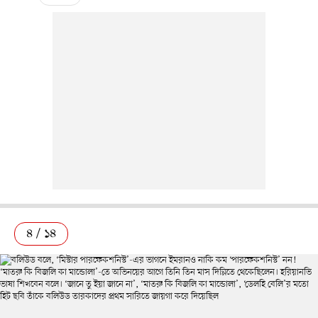
৪ / ১৪