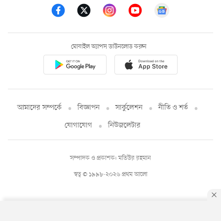
মোবাইল অ্যাপস ডাউনলোড করুন
আমাদের সম্পর্কে
বিজ্ঞাপন
সার্কুলেশন
নীতি ও শর্ত
যোগাযোগ
নিউজলেটার
সম্পাদক ও প্রকাশক: মতিউর রহমান
স্বত্ব © ১৯৯৮-২০২৬ প্রথম আলো