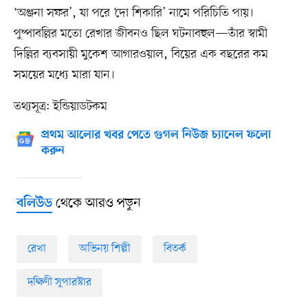
‘অঞ্জনা সফর’, যা পরে ‘দো শিকারি’ নামে পরিচিতি পায়।
পুষ্পাবল্লির মতো রেখার জীবনও ছিল ঘটনাবহুল—তাঁর স্বামী
দিল্লির ব্যবসায়ী মুকেশ আগারওয়াল, বিয়ের এক বছরের কম
সময়ের মধ্যে মারা যান।
তথ্যসূত্র: ইন্ডিয়াডটকম
প্রথম আলোর খবর পেতে গুগল নিউজ চ্যানেল ফলো
করুন
থেকে আরও পড়ুন
বলিউড
রেখা
অভিনয় শিল্পী
বিতর্ক
দক্ষিণী সুপারস্টার