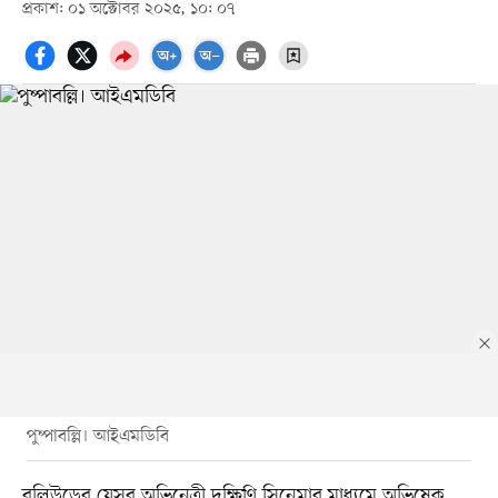
প্রকাশ: ০১ অক্টোবর ২০২৫, ১০: ০৭
পুষ্পাবল্লি। আইএমডিবি
বলিউডের যেসব অভিনেত্রী দক্ষিণি সিনেমার মাধ্যমে অভিষেক