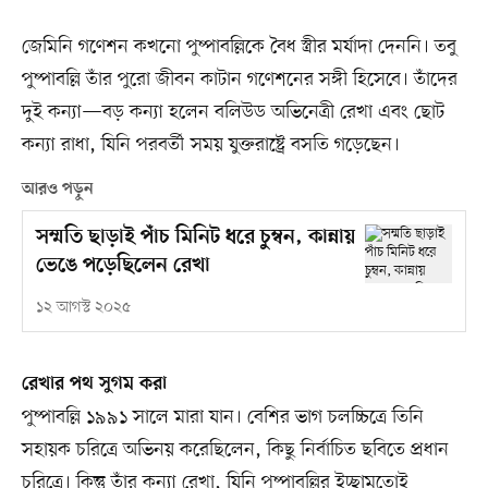
জেমিনি গণেশন কখনো পুষ্পাবল্লিকে বৈধ স্ত্রীর মর্যাদা দেননি। তবু
পুষ্পাবল্লি তাঁর পুরো জীবন কাটান গণেশনের সঙ্গী হিসেবে। তাঁদের
দুই কন্যা—বড় কন্যা হলেন বলিউড অভিনেত্রী রেখা এবং ছোট
কন্যা রাধা, যিনি পরবর্তী সময় যুক্তরাষ্ট্রে বসতি গড়েছেন।
আরও পড়ুন
সম্মতি ছাড়াই পাঁচ মিনিট ধরে চুম্বন, কান্নায়
ভেঙে পড়েছিলেন রেখা
১২ আগস্ট ২০২৫
রেখার পথ সুগম করা
পুষ্পাবল্লি ১৯৯১ সালে মারা যান। বেশির ভাগ চলচ্চিত্রে তিনি
সহায়ক চরিত্রে অভিনয় করেছিলেন, কিছু নির্বাচিত ছবিতে প্রধান
চরিত্রে। কিন্তু তাঁর কন্যা রেখা, যিনি পুষ্পাবল্লির ইচ্ছামতোই