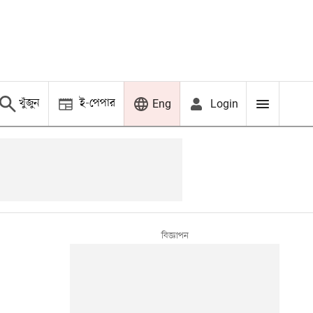
খুঁজুন
ই-পেপার
Login
Eng