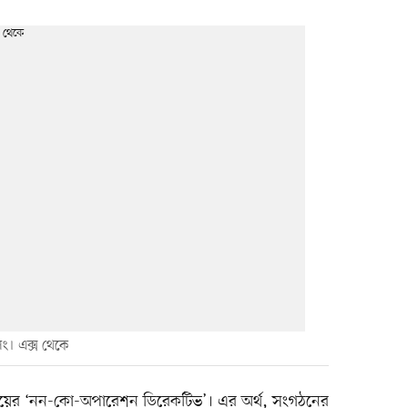
সিং। এক্স থেকে
য়ের ‘নন-কো-অপারেশন ডিরেকটিভ’। এর অর্থ, সংগঠনের