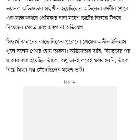
ভয়ানক অভিজ্ঞতার সম্মুখীন হয়েছিলেন অভিনেতা রণবীর শোরে।
এক সাক্ষাৎকারে প্রেমিকার বাবা মহেশ ভাটের বিরুদ্ধে উগরে
দিয়েছেন ক্ষোভ এবং একগাদা অভিযোগ।
সিদ্ধার্থ কান্নানের কাছে নিজের পুরোনো প্রেমের অতীত ইতিহাস
খুলে বলেন শেখর হোম তারকা। অভিনেতার দাবি, বিচ্ছেদের পর
মারধর করা হয়েছিল তাঁকে। শুধু তা–ই করেই ক্ষান্ত হননি, তাঁকে
নিয়ে মিথ্যা গল্প ফেঁদেছিলেন মহেশ ভাট।