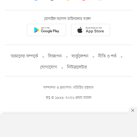
মোবাইল অ্যাপস ডাউনলোড করুন
আমাদের সম্পর্কে
বিজ্ঞাপন
সার্কুলেশন
নীতি ও শর্ত
যোগাযোগ
নিউজলেটার
সম্পাদক ও প্রকাশক: মতিউর রহমান
স্বত্ব © ১৯৯৮-২০২৬ প্রথম আলো
By using this site, you agree to our
Privacy Policy
.
OK