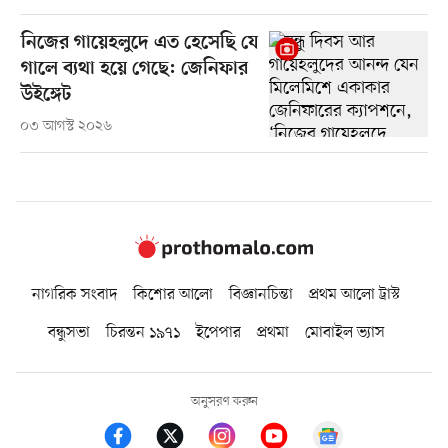
নিজের গায়েহলুদে এত হেসেছি যে
গালে ব্যথা হয়ে গেছে: জেনিফার
উইঙ্গেট
০৩ আগস্ট ২০২৬
নাগরিক সংবাদ
কিশোর আলো
বিজ্ঞানচিন্তা
প্রথম আলো ট্রাস্ট
বন্ধুসভা
চিরন্তন ১৯৭১
ইপেপার
প্রথমা
মোবাইল ভ্যাস
অনুসরণ করুন