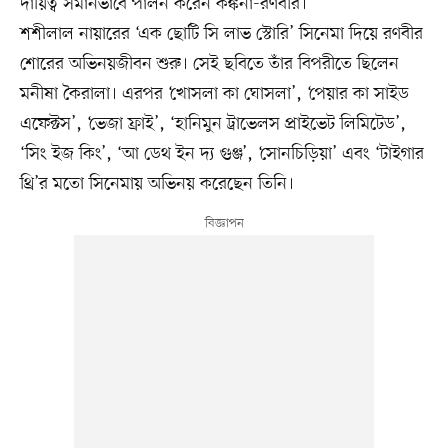
দায়িত্ব সমানভাবে পালন করেন কঙ্কনা-রণবীর।
শশীলাল নায়ারের ‘এক ছোটি সি লাভ স্টোরি’ সিনেমা দিয়ে রণবীর
শোরের অভিনয়জীবন শুরু। সেই ছবিতে তাঁর বিপরীতে ছিলেন
মনীষা কৈরালা। এরপর ‘খোসলা কা ঘোসলা’, ‘পেয়ার কা সাইড
এফেক্টস’, ‘ভেজা ফ্রাই’, ‘হানিমুন ট্রাভেলস প্রাইভেট লিমিটেড’,
‘সিং ইজ কিং’, ‘আ ডেথ ইন দ্য গুঞ্জ’, ‘সোনচিড়িয়া’ এবং ‘টাইগার
থ্রি’র মতো সিনেমায় অভিনয় করেছেন তিনি।