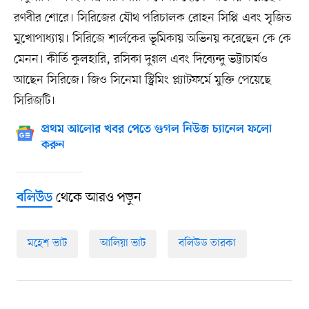
রণবীর শোরে। সিরিজের যৌথ পরিচালক রোহন সিপ্পি এবং সৃজিত
মুখোপাধ্যায়। সিরিজে শার্লকের ভূমিকায় অভিনয় করেছেন কে কে
মেনন। কীর্তি কুলহারি, রসিকা দুগ্গল এবং দিব্যেন্দু ভট্টাচার্যও
আছেন সিরিজে। জিও সিনেমা স্ট্রিমিং প্ল্যাটফর্মে মুক্তি পেয়েছে
সিরিজটি।
প্রথম আলোর খবর পেতে গুগল নিউজ চ্যানেল ফলো
করুন
থেকে আরও পড়ুন
বলিউড
মহেশ ভাট
আলিয়া ভাট
বলিউড তারকা