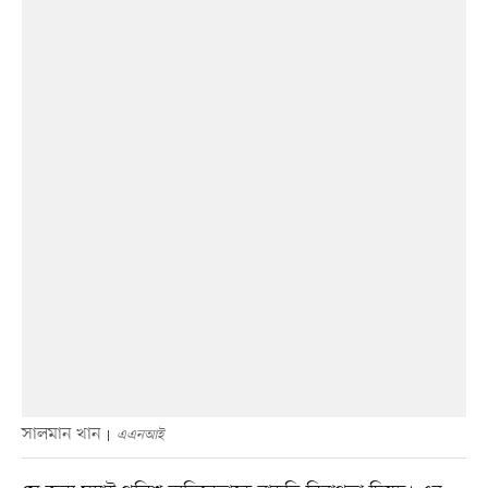
সালমান খান
এএনআই