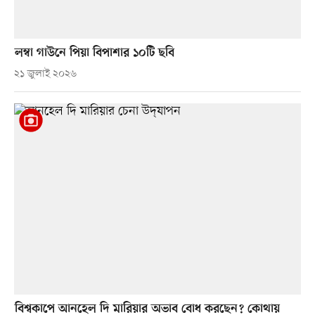
লম্বা গাউনে পিয়া বিপাশার ১০টি ছবি
২১ জুলাই ২০২৬
বিশ্বকাপে আনহেল দি মারিয়ার অভাব বোধ করছেন? কোথায়