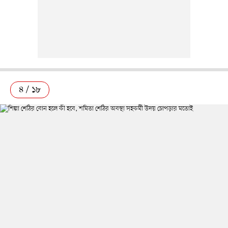
৪ / ১৮