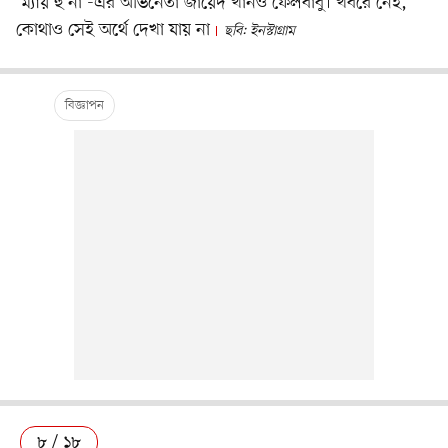
‘ম্যায় হু না’-এর অভিনেতা জায়েদ খানও ফেলবাবু। খবরে নেই,
কোথাও সেই অর্থে দেখা যায় না
ছবি: ইনস্টাগ্রাম
৮ / ১৮