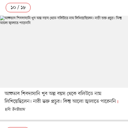
১০ / ১৮
আফতাব শিবদাসানি খুব অল্প বয়স থেকে বলিউডে নাম
লিখিয়েছিলেন। নারী ভক্ত প্রচুর। কিন্তু আলো জ্বালাতে পারেননি
ছবি: ইনস্টাগ্রাম