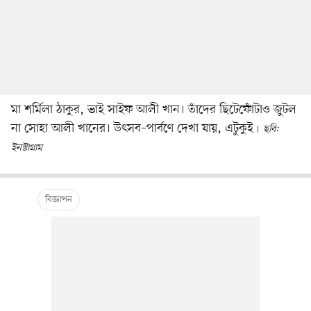
মা শর্মিলা ঠাকুর, ভাই সাইফ আলী খান। তাঁদের ছিটেফোঁটাও জুটল
না সোহা আলী খানের। উৎসব–পার্বণে দেখা যায়, এটুকুই
ছবি:
ইনস্টাগ্রাম