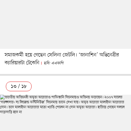
সমাজকর্মী হয়ে গেছেন সেলিনা জেটলি। ‘জানাশিন’ অভিনেত্রীর
ক্যারিয়ারটা টেকেনি
ছবি: এএফপি
১৩ / ১৮