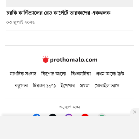
চরকি কার্নিভ্যালের রেড কার্পেটে তারকাদের একঝলক
০৩ জুলাই ২০২৬
নাগরিক সংবাদ
কিশোর আলো
বিজ্ঞানচিন্তা
প্রথম আলো ট্রাস্ট
বন্ধুসভা
চিরন্তন ১৯৭১
ইপেপার
প্রথমা
মোবাইল ভ্যাস
অনুসরণ করুন
By using this site, you agree to our
Privacy Policy
.
OK