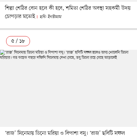
শিল্পা শেঠির বোন হলে কী হবে, শমিতা শেঠির অবস্থা সহকর্মী উদয়
চোপড়ার মতোই
ছবি: ইনস্টাগ্রাম
৫ / ১৮
‘রাজ’ সিনেমায় ডিনো মরিয়া ও বিপাশা বসু। ‘রাজ’ ছবিটি সফল