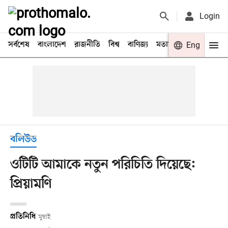
Login
সর্বশেষ
বাংলাদেশ
রাজনীতি
বিশ্ব
বাণিজ্য
মতামত
খেলা
Eng
বিনো
বলিউড
ওটিটি আমাকে নতুন পরিচিতি দিয়েছে:
প্রিয়ামণি
প্রতিনিধি
মুম্বাই