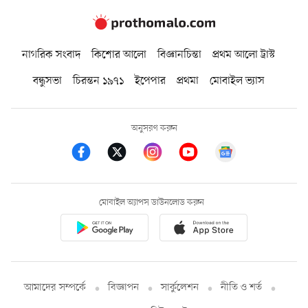
নাগরিক সংবাদ
কিশোর আলো
বিজ্ঞানচিন্তা
প্রথম আলো ট্রাস্ট
বন্ধুসভা
চিরন্তন ১৯৭১
ইপেপার
প্রথমা
মোবাইল ভ্যাস
অনুসরণ করুন
মোবাইল অ্যাপস ডাউনলোড করুন
আমাদের সম্পর্কে
বিজ্ঞাপন
সার্কুলেশন
নীতি ও শর্ত