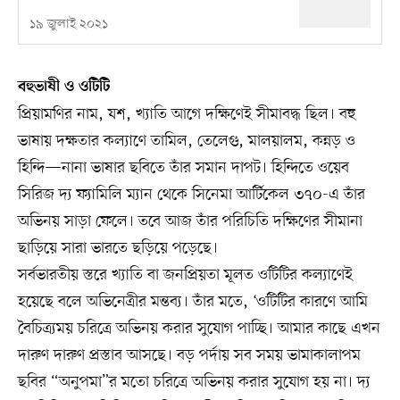
১৯ জুলাই ২০২১
বহুভাষী ও ওটিটি
প্রিয়ামণির নাম, যশ, খ্যাতি আগে দক্ষিণেই সীমাবদ্ধ ছিল। বহু
ভাষায় দক্ষতার কল্যাণে তামিল, তেলেগু, মালয়ালম, কন্নড় ও
হিন্দি—নানা ভাষার ছবিতে তাঁর সমান দাপট। হিন্দিতে ওয়েব
সিরিজ দ্য ফ্যামিলি ম্যান থেকে সিনেমা আর্টিকেল ৩৭০-এ তাঁর
অভিনয় সাড়া ফেলে। তবে আজ তাঁর পরিচিতি দক্ষিণের সীমানা
ছাড়িয়ে সারা ভারতে ছড়িয়ে পড়েছে।
সর্বভারতীয় স্তরে খ্যাতি বা জনপ্রিয়তা মূলত ওটিটির কল্যাণেই
হয়েছে বলে অভিনেত্রীর মন্তব্য। তাঁর মতে, ‘ওটিটির কারণে আমি
বৈচিত্র্যময় চরিত্রে অভিনয় করার সুযোগ পাচ্ছি। আমার কাছে এখন
দারুণ দারুণ প্রস্তাব আসছে। বড় পর্দায় সব সময় ভামাকালাপম
ছবির “অনুপমা”র মতো চরিত্রে অভিনয় করার সুযোগ হয় না। দ্য