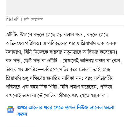
প্রিয়ামণি
ছবি: ইনস্টাগ্রাম
ওটিটির উত্থানে বদলে গেছে গল্প বলার ধরন, বদলে গেছে
অভিনয়ের পরিধিও। এ পরিবর্তনের ধারায় প্রিয়ামণি এক অনন্য
উদাহরণ, যিনি নিজেকে বারবার নতুনভাবে আবিষ্কার করেছেন।
বড় পর্দা, ছোট পর্দা বা ওটিটি—যেখানেই অভিনয় করুন না কেন,
তাঁর লক্ষ্য একটাই—চরিত্রকে সত্যি করে তোলা। তাই আজ
প্রিয়ামণি শুধু দক্ষিণের জনপ্রিয় নায়িকা নন; বরং সর্বভারতীয়
পরিসরে এক বহুমাত্রিক শিল্পী, যিনি প্রমাণ করেছেন, প্রতিভা
কখনোই ভাষা বা ভৌগোলিক সীমারেখায় থেমে থাকে না।
প্রথম আলোর খবর পেতে গুগল নিউজ চ্যানেল ফলো
করুন