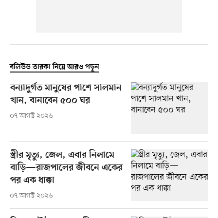
বলিউড তারকা নিয়ে আরও পড়ুন
বন্যাদুর্গত মানুষের পাশে সালমান
খান, বানাবেন ৫০০ ঘর
০৭ আগস্ট ২০২৬
স্ত্রীর মৃত্যু, জেল, এবার নিলামে
বাড়ি—রাজপালের জীবনে একের
পর এক ধাক্কা
০৭ আগস্ট ২০২৬