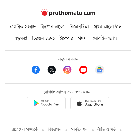
নাগরিক সংবাদ
কিশোর আলো
বিজ্ঞানচিন্তা
প্রথম আলো ট্রাস্ট
বন্ধুসভা
চিরন্তন ১৯৭১
ইপেপার
প্রথমা
মোবাইল ভ্যাস
অনুসরণ করুন
মোবাইল অ্যাপস ডাউনলোড করুন
আমাদের সম্পর্কে
বিজ্ঞাপন
সার্কুলেশন
নীতি ও শর্ত