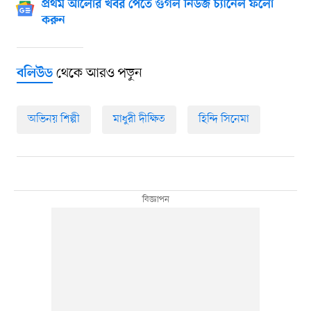
প্রথম আলোর খবর পেতে গুগল নিউজ চ্যানেল ফলো
করুন
থেকে আরও পড়ুন
বলিউড
অভিনয় শিল্পী
মাধুরী দীক্ষিত
হিন্দি সিনেমা