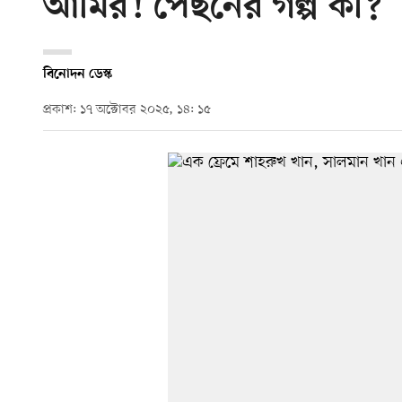
আমির! পেছনের গল্প কী?
বিনোদন ডেস্ক
প্রকাশ: ১৭ অক্টোবর ২০২৫, ১৪: ১৫