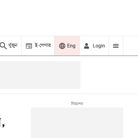
খুঁজুন
ই-পেপার
Login
Eng
ন,