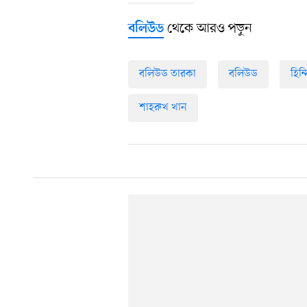
থেকে আরও পড়ুন
বলিউড
বলিউড তারকা
বলিউড
হিন্
শাহরুখ খান