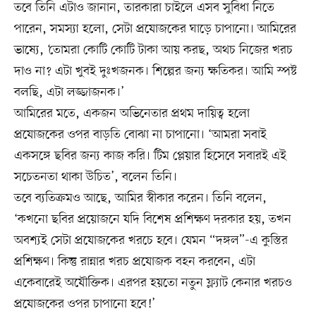
তবে তিনি এটাও জানান, তারকারা চাইলে এসব সুবিধা নিতে
পারেন, সমস্যা হলো, সেটা প্রযোজকের ঘাড়ে চাপানো। আমিরের
ভাষ্যে, ‘তোমরা কোটি কোটি টাকা আয় করছ, অথচ নিজের খরচ
দাও না? এটা খুবই দুঃখজনক। শিল্পের জন্য ক্ষতিকর। আমি স্পষ্ট
বলছি, এটা লজ্জাজনক।’
আমিরের মতে, একজন অভিনেতার প্রথম দায়িত্ব হলো
প্রযোজকের ওপর বাড়তি বোঝা না চাপানো। ‘আমরা সবাই
একসঙ্গে ছবির জন্য কাজ করি। টিম প্লেয়ার হিসেবে সবারই এই
সচেতনতা থাকা উচিত’, বলেন তিনি।
তবে ব্যতিক্রমও আছে, আমির স্বীকার করেন। তিনি বলেন,
‘কখনো ছবির প্রয়োজনে যদি বিশেষ প্রশিক্ষণ দরকার হয়, তখন
অবশ্যই সেটা প্রযোজকের খরচে হবে। যেমন “দঙ্গল”-এ কুস্তির
প্রশিক্ষণ। কিন্তু রান্নার খরচ প্রযোজক বহন করবেন, এটা
একেবারেই অযৌক্তিক। এরপর হয়তো নতুন ফ্ল্যাট কেনার খরচও
প্রযোজকের ওপর চাপানো হবে!’