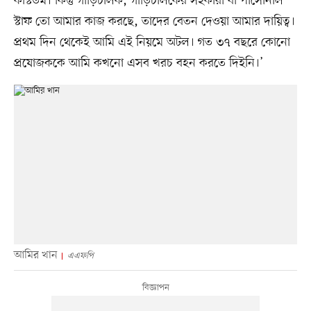
কস্টিউম। কিন্তু গাড়িচালক, গাড়িচালকের সহকারী বা পার্সোনাল
স্টাফ তো আমার কাজ করছে, তাদের বেতন দেওয়া আমার দায়িত্ব।
প্রথম দিন থেকেই আমি এই নিয়মে অটল। গত ৩৭ বছরে কোনো
প্রযোজককে আমি কখনো এসব খরচ বহন করতে দিইনি।’
আমির খান
এএফপি