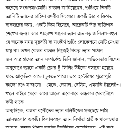
করেছে সংবাদমাধ্যমটি। রাভাল জানিয়েছেন, শুটিংয়ে তিনটি
ভ্যানিটি ভ্যানের চাহিদা রণবীর সিংয়ের। একটি তাঁর ব্যক্তিগত
ব্যবহারের জন্য, একটি জিম হিসেবে, আরেকটি তাঁর ব্যক্তিগত
শেফের জন্য। আর শাহরুখ খানের ভ্যান এত বড় ও বিলাসবহুল
যে অনেক সময় দূরবর্তী বা সংকীর্ণ শুটিং লোকেশনে সেটি নেওয়া
যায় না। তখন কেতন রাভাল নিজেই বিকল্প ভ্যান পাঠান।
জন আব্রাহামের ভ্যান সম্পর্কেও তিনি জানান, অভিনেতার বিশেষ
অনুরোধে ভ্যানে একটি ফ্লোর-টু-সিলিং উইন্ডো বসানো হয়েছে
যাতে প্রাকৃতিক আলো ঢুকতে পারে। তবে ইন্টেরিয়র পুরোপুরি
কালো রঙে সাজানো—মেঝে, দেয়াল, বেসিন, এমনকি টয়লেটও।
ফলে বাইরে থেকে আসা আলো একেবারে অন্ধকার ঘেরাটোপে
বন্দী থাকে।
অন্যদিকে, কঙ্গনা রনৌতের ভ্যান বলিউডের সবচেয়ে দামি
ভ্যানগুলোর একটি। বিলাসবহুল ভ্যান নির্মাতা প্রতীক মালেওয়ার
জানান, কঙ্গনা শীশম কাঠের ইন্টেরিয়র চেয়েছিলেন। এই কাঠ