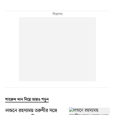
শাহরুখ খান নিয়ে আরও পড়ুন
লন্ডনে রহস্যময় তরুণীর সঙ্গে