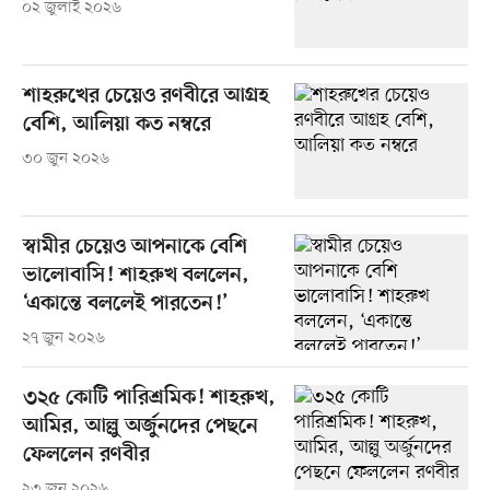
০২ জুলাই ২০২৬
শাহরুখের চেয়েও রণবীরে আগ্রহ
বেশি, আলিয়া কত নম্বরে
৩০ জুন ২০২৬
স্বামীর চেয়েও আপনাকে বেশি
ভালোবাসি! শাহরুখ বললেন,
‘একান্তে বললেই পারতেন!’
২৭ জুন ২০২৬
৩২৫ কোটি পারিশ্রমিক! শাহরুখ,
আমির, আল্লু অর্জুনদের পেছনে
ফেললেন রণবীর
২৩ জুন ২০২৬