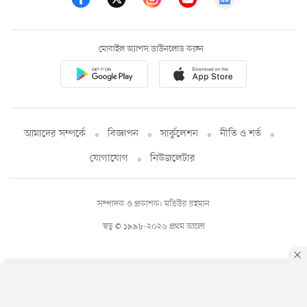
মোবাইল অ্যাপস ডাউনলোড করুন
আমাদের সম্পর্কে
বিজ্ঞাপন
সার্কুলেশন
নীতি ও শর্ত
যোগাযোগ
নিউজলেটার
সম্পাদক ও প্রকাশক: মতিউর রহমান
স্বত্ব © ১৯৯৮-২০২৬ প্রথম আলো
By using this site, you agree to our
Privacy Policy
.
OK