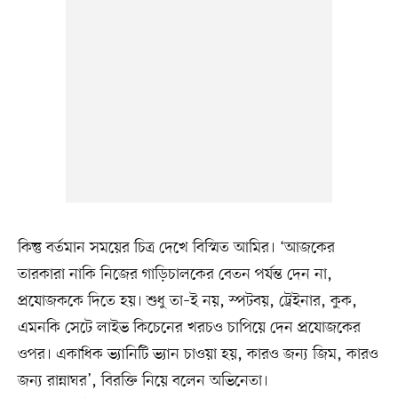
কিন্তু বর্তমান সময়ের চিত্র দেখে বিস্মিত আমির। ‘আজকের
তারকারা নাকি নিজের গাড়িচালকের বেতন পর্যন্ত দেন না,
প্রযোজককে দিতে হয়। শুধু তা–ই নয়, স্পটবয়, ট্রেইনার, কুক,
এমনকি সেটে লাইভ কিচেনের খরচও চাপিয়ে দেন প্রযোজকের
ওপর। একাধিক ভ্যানিটি ভ্যান চাওয়া হয়, কারও জন্য জিম, কারও
জন্য রান্নাঘর’, বিরক্তি নিয়ে বলেন অভিনেতা।