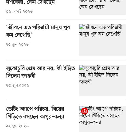
দর্শকেরা, কেন দেখছেন
০৬ আগস্ট ২০২৬
‘জীবনে এত পরিশ্রমী মানুষ খুব
কম দেখেছি’
২৫ জুন ২০২৬
লুকোচুরি প্রেম আর নয়, কী ইঙ্গিত
দিলেন জাহ্নবী
২৩ জুন ২০২৬
ডেটিং অ্যাপে পরিচয়, বিয়ের
পিঁড়িতে বসছেন কাপুর–কন্যা
২২ জুন ২০২৬