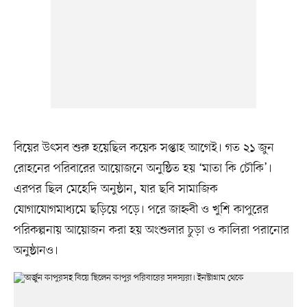
বিয়ের উৎসব শুরু হয়েছিল কয়েক সপ্তাহ আগেই। গত ২১ জুন
রোহনের পরিবারের আয়োজনে অনুষ্ঠিত হয় ‘মাতা কি চৌকি’।
এরপর ছিল মেহেদি অনুষ্ঠান, যার ছবি সামাজিক
যোগাযোগমাধ্যমে ছড়িয়ে পড়ে। পরে জাহ্নবী ও খুশি কাপুরের
পরিকল্পনায় আয়োজন করা হয় অংশুলার চুড়া ও কালিরা পরানোর
অনুষ্ঠানও।