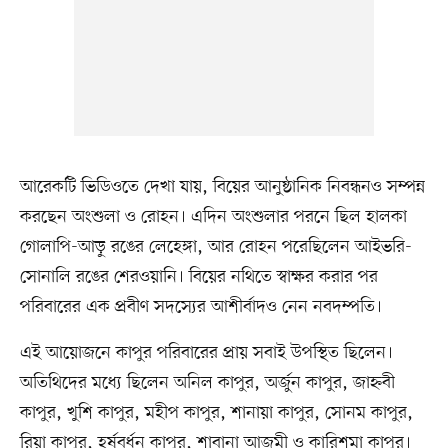
আরেকটি ভিডিওতে দেখা যায়, বিয়ের আনুষ্ঠানিক নিবন্ধনও সম্পন্ন
করছেন অংশুলা ও রোহন। এদিন অংশুলার পরনে ছিল হালকা
গোলাপি-আড়ু রঙের লেহেঙ্গা, আর রোহন পরেছিলেন আইভরি-
সোনালি রঙের শেরওয়ানি। বিয়ের নথিতে স্বাক্ষর করার পর
পরিবারের এক প্রবীণ সদস্যের আশীর্বাদও নেন নবদম্পতি।
এই আয়োজনে কাপুর পরিবারের প্রায় সবাই উপস্থিত ছিলেন।
অতিথিদের মধ্যে ছিলেন অনিল কাপুর, অর্জুন কাপুর, জাহ্নবী
কাপুর, খুশি কাপুর, মহীপ কাপুর, শানায়া কাপুর, সোনম কাপুর,
রিয়া কাপুর, হর্ষবর্ধন কাপুর, শাবানা আজমী ও কারিশমা কাপুর।