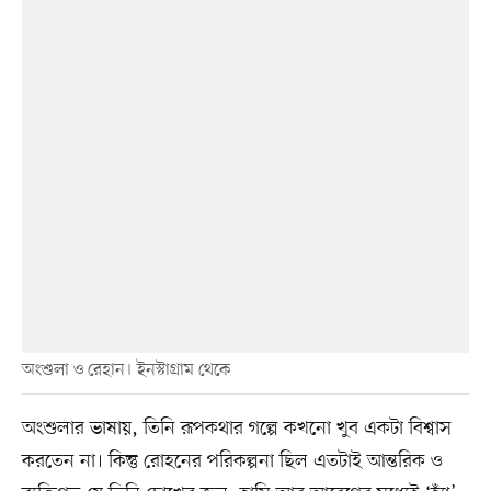
অংশুলা ও রেহান। ইনস্টাগ্রাম থেকে
অংশুলার ভাষায়, তিনি রূপকথার গল্পে কখনো খুব একটা বিশ্বাস
করতেন না। কিন্তু রোহনের পরিকল্পনা ছিল এতটাই আন্তরিক ও