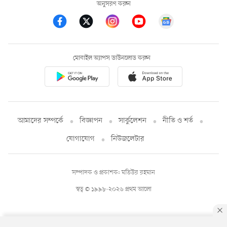
অনুসরণ করুন
মোবাইল অ্যাপস ডাউনলোড করুন
আমাদের সম্পর্কে
বিজ্ঞাপন
সার্কুলেশন
নীতি ও শর্ত
যোগাযোগ
নিউজলেটার
সম্পাদক ও প্রকাশক: মতিউর রহমান
স্বত্ব © ১৯৯৮-২০২৬ প্রথম আলো