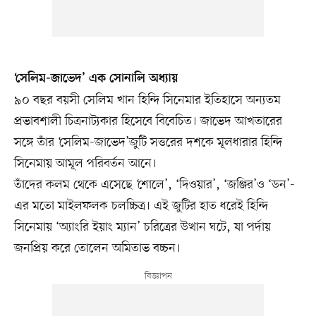
‘সেলিম-জাভেদ’ এক সোনালি অধ্যায়
৯০ বছর বয়সী সেলিম খান হিন্দি সিনেমার ইতিহাসে অন্যতম
প্রভাবশালী চিত্রনাট্যকার হিসেবে বিবেচিত। জাভেদ আখতারের
সঙ্গে তাঁর ‘সেলিম-জাভেদ’জুটি সত্তরের দশকে মূলধারার হিন্দি
সিনেমায় আমূল পরিবর্তন আনে।
তাঁদের কলম থেকে এসেছে ‘শোলে’, ‘দিওয়ার’, ‘জঞ্জির’ও ‘ডন’-
এর মতো মাইলফলক চলচ্চিত্র। এই জুটির হাত ধরেই হিন্দি
সিনেমায় ‘অ্যাংরি ইয়াং ম্যান’ চরিত্রের উত্থান ঘটে, যা পর্দায়
জনপ্রিয় করে তোলেন অমিতাভ বচ্চন।