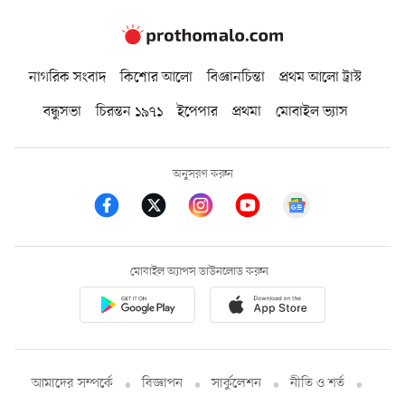
নাগরিক সংবাদ
কিশোর আলো
বিজ্ঞানচিন্তা
প্রথম আলো ট্রাস্ট
বন্ধুসভা
চিরন্তন ১৯৭১
ইপেপার
প্রথমা
মোবাইল ভ্যাস
অনুসরণ করুন
মোবাইল অ্যাপস ডাউনলোড করুন
আমাদের সম্পর্কে
বিজ্ঞাপন
সার্কুলেশন
নীতি ও শর্ত