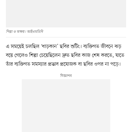
শিল্পা ও অক্ষয়। আইএমডিবি
এ সময়েই চলছিল ‘ধাড়কান’ ছবির শুটিং। ব্যক্তিগত জীবনে ঝড়
বয়ে গেলেও শিল্পা চেয়েছিলেন দ্রুত ছবির কাজ শেষ করতে, যাতে
তাঁর ব্যক্তিগত সমস্যার প্রভাব প্রযোজক বা ছবির ওপর না পড়ে।