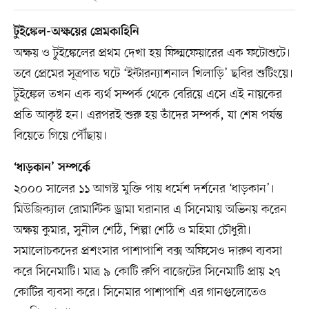
টুইঙ্কেল-অক্ষয়ের প্রেমকাহিনি
অক্ষয় ও টুইঙ্কেলের প্রথম দেখা হয় ফিল্মফেয়ারের এক ফটোশুটে।
তবে প্রেমের সূত্রপাত ঘটে ‘ইন্টারন্যাশনাল খিলাড়ি’ ছবির শুটিংয়ে।
টুইঙ্কেল তখন এক ব্যর্থ সম্পর্ক থেকে বেরিয়ে এসে এই নায়কের
প্রতি আকৃষ্ট হন। এরপরই শুরু হয় তাঁদের সম্পর্ক, যা শেষ পর্যন্ত
বিয়েতে গিয়ে পৌঁছায়।
‘ধাড়কান’ সম্পর্কে
২০০০ সালের ১১ আগস্ট মুক্তি পায় ধর্মেশ দর্শনের ‘ধাড়কান’।
মিউজিক্যাল রোমান্টিক ড্রামা ঘরানার এ সিনেমায় অভিনয় করেন
অক্ষয় কুমার, সুনীল শেঠি, শিল্পা শেঠি ও মহিমা চৌধুরী।
সমালোচকদের প্রশংসার পাশাপাশি বক্স অফিসেও দারুণ ব্যবসা
করে সিনেমাটি। মাত্র ৯ কোটি রুপি বাজেটের সিনেমাটি প্রায় ২৭
কোটির ব্যবসা করে। সিনেমার পাশাপাশি এর গানগুলোতেও