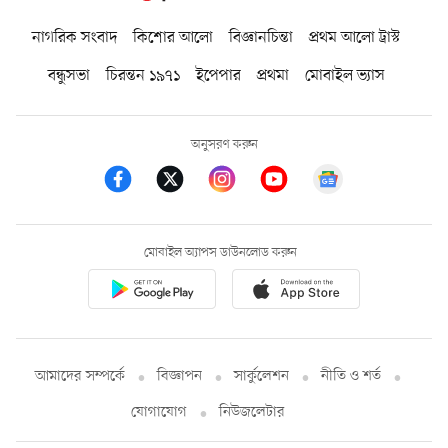
নাগরিক সংবাদ
কিশোর আলো
বিজ্ঞানচিন্তা
প্রথম আলো ট্রাস্ট
বন্ধুসভা
চিরন্তন ১৯৭১
ইপেপার
প্রথমা
মোবাইল ভ্যাস
অনুসরণ করুন
মোবাইল অ্যাপস ডাউনলোড করুন
আমাদের সম্পর্কে
বিজ্ঞাপন
সার্কুলেশন
নীতি ও শর্ত
যোগাযোগ
নিউজলেটার