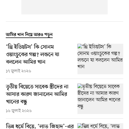
আমির খান নিয়ে আরও পড়ুন
‘থ্রি ইডিয়টস’ কি সোনম
ওয়াংচুকের গল্প? লন্ডনে যা
বললেন আমির খান
১৭ জুলাই ২০২৬
তৃতীয় বিয়েতে সাবেক স্ত্রীদের না
আসার কারণ জানালেন আমির
খানের বন্ধু
১৬ জুলাই ২০২৬
ভিন্ন ধর্মে বিয়ে, ‘লাভ জিহাদ’-এর