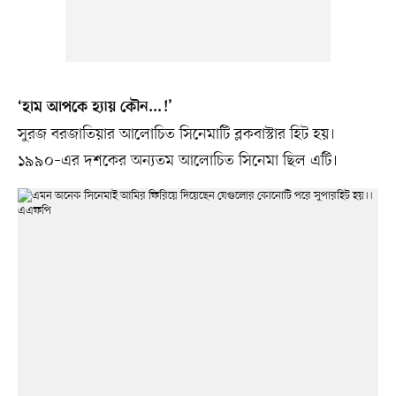
‘হাম আপকে হ্যায় কৌন...!’
সুরজ বরজাতিয়ার আলোচিত সিনেমাটি ব্লকবাস্টার হিট হয়।
১৯৯০–এর দশকের অন্যতম আলোচিত সিনেমা ছিল এটি।