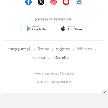
মোবাইল অ্যাপস ডাউনলোড করুন
আমাদের সম্পর্কে
বিজ্ঞাপন
সার্কুলেশন
নীতি ও শর্ত
যোগাযোগ
নিউজলেটার
সম্পাদক ও প্রকাশক: মতিউর রহমান
স্বত্ব © ১৯৯৮-২০২৬ প্রথম আলো