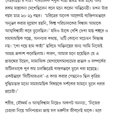
‘গেহরাইয়া’র নাম। পরিচালক শকুন বাত্রা প্রথম তাঁর মধ্যে অন্য
রকম সম্ভাবনা দেখেছিলেন বলে মনে করেন অভিনেত্রী। তখন তাঁর
বয়স মাত্র ২০-২১ বছর। ‘চরিত্রের অনেক আবেগই ব্যক্তিগতভাবে
অনুভব করার সুযোগ হয়নি, কিন্তু পরিচালকের বিশ্বাস আমাকে
আত্মবিশ্বাসী করে তুলেছিল।’ যদিও তাঁকে বেশি দেখা যায় শহুরে ও
সমসাময়িক গল্পে, অনন্যার কথায়, ‘এটি কোনো সচেতন সিদ্ধান্ত
নয়। “খো গয়ে হাম কাহাঁ” ছবিতে অভিনয়ের জন্য আমি নিজেই
আগ্রহ প্রকাশ করেছিলাম। কারণ, আমার মনে হয়েছিল যে এ
প্রজন্মের উদ্বেগ, সামাজিক যোগাযোগমাধ্যমের প্রভাব ও সম্পর্কের
জটিলতাকে খুব কম চলচ্চিত্রেই বাস্তবভাবে তুলে ধরা হয়েছে।
একইভাবে ‘সিটিআরএল’-এ কাজ করার পেছনেও ছিল কৃত্রিম
বুদ্ধিমত্তার মতো সমসাময়িক বিষয়কে দর্শকের সামনে তুলে ধরার
প্রচেষ্টা।’
শরীর, সৌন্দর্য ও আত্মবিশ্বাস নিয়েও অকপট অনন্যা, ‘নিজের
চেহারা নিয়ে অনিশ্চয়তা প্রায় সব তরুণীর জীবনেই থাকে। তবে