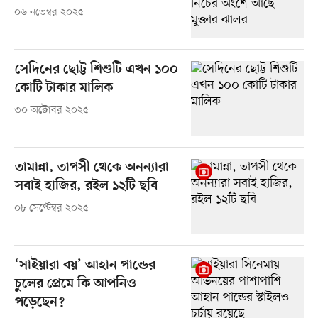
০৬ নভেম্বর ২০২৫
সেদিনের ছোট্ট শিশুটি এখন ১০০
কোটি টাকার মালিক
৩০ অক্টোবর ২০২৫
তামান্না, তাপসী থেকে অনন্যারা
সবাই হাজির, রইল ১২টি ছবি
০৮ সেপ্টেম্বর ২০২৫
‘সাইয়ারা বয়’ আহান পান্ডের
চুলের প্রেমে কি আপনিও
পড়েছেন?