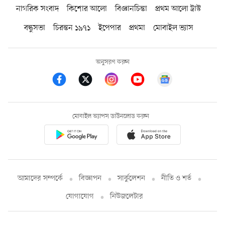
নাগরিক সংবাদ
কিশোর আলো
বিজ্ঞানচিন্তা
প্রথম আলো ট্রাস্ট
বন্ধুসভা
চিরন্তন ১৯৭১
ইপেপার
প্রথমা
মোবাইল ভ্যাস
অনুসরণ করুন
মোবাইল অ্যাপস ডাউনলোড করুন
আমাদের সম্পর্কে
বিজ্ঞাপন
সার্কুলেশন
নীতি ও শর্ত
যোগাযোগ
নিউজলেটার