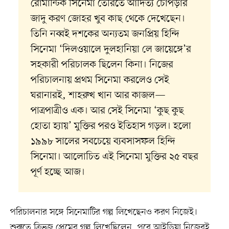
রোমান্টিক সিনেমা তৈরিতে আদিত্য চোপড়ার
জাদু করণ জোহর খুব কাছ থেকে দেখেছেন।
তিনি নব্বই দশকের অন্যতম জনপ্রিয় হিন্দি
সিনেমা ‘দিলওয়ালে দুলহানিয়া লে জায়েঙ্গে’র
সহকারী পরিচালক ছিলেন কিনা। নিজের
পরিচালনায় প্রথম সিনেমা করলেও সেই
ঘরানারই, শাহরুখ খান আর কাজল—
পাত্রপাত্রীও এক। আর সেই সিনেমা ‘কুছ কুছ
হোতা হ্যায়’ মুক্তির পরও ইতিহাস গড়ল। হলো
১৯৯৮ সালের সবচেয়ে ব্যবসাসফল হিন্দি
সিনেমা। আলোচিত এই সিনেমা মুক্তির ২৫ বছর
পূর্ণ হচ্ছে আজ।
পরিচালনার সঙ্গে সিনেমাটির গল্প লিখেছেনও করণ নিজেই।
শুরুতে ত্রিভুজ প্রেমের গল্প লিখেছিলেন, পরে আইডিয়া নিজেরই