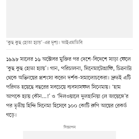
‘কুছ কুছ হোতা হ্যায়’-এর দৃশ্য। আইএমডিবি
১৯৯৮ সালের ১৬ অক্টোবর মুক্তির পর দেশে-বিদেশে সাড়া ফেলে
‘কুছ কুছ হোতা হ্যায়’। গান, পরিচালনা, সিনেমাটোগ্রাফি, চিত্রনাট্য
থেকে অভিনয়ের প্রশংসা করেন দর্শক–সমালোচকেরা। দ্রুতই এটি
পরিণত হয়েছে বছরের সবচেয়ে ব্যবসাসফল সিনেমায়। ‘হাম
আপকে হ্যায় কৌন...!’ ও ‘দিলওয়ালে দুলহানিয়া লে জায়েঙ্গে’র
পর তৃতীয় হিন্দি সিনেমা হিসেবে ১০০ কোটি রুপি আয়ের রেকর্ড
গড়ে।