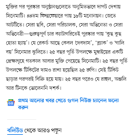
মুক্তির পর পুরস্কার অনুষ্ঠানগুলোতে অনুমিতভাবে দাপট দেখায়
সিনেমাটি। ৪৪তম ফিল্মফেয়ারে পায় ১৮টি মনোনয়ন। জেতে
আটটিতে। সেরা ছবি, সেরা পরিচালক, সেরা অভিনেতা ও সেরা
অভিনেত্রী—গুরুত্বপূর্ণ চার ক্যাটাগরিতেই পুরস্কার পায় ‘কুছ কুছ
হোতা হ্যায়’। যে রেকর্ড আছে কেবল ‘দেবদাস’, ‘ব্ল্যাক’ ও ‘গালি
বয়’ সিনেমার ঝুলিতে। ২৫ বছর পূর্তি উপলক্ষে মুম্বাইয়ের একটি
প্রেক্ষাগৃহে গতকাল আবার মুক্তি পেয়েছে সিনেমাটি। ২৫ বছর পূর্তি
উপলক্ষে টিকিটের দামও রাখা হয়েছিল ২৫ রুপি। সেই টিকিট
ছাড়ার পরপরই বিক্রি হয়ে যায়। ২৫ বছর পরেও যে রাহুল, অঞ্জলি
আর টিনকে ভোলেননি দশর্ক।
প্রথম আলোর খবর পেতে গুগল নিউজ চ্যানেল ফলো
করুন
থেকে আরও পড়ুন
বলিউড