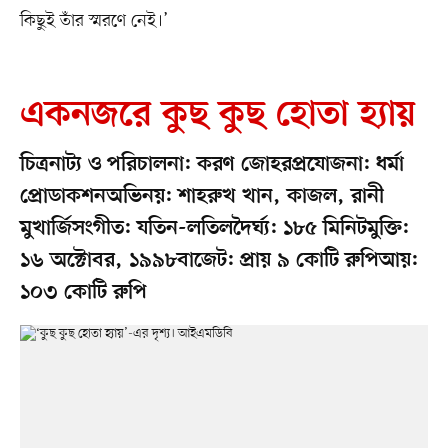
কিছুই তাঁর স্মরণে নেই।’
একনজরে কুছ কুছ হোতা হ্যায়
চিত্রনাট্য ও পরিচালনা: করণ জোহরপ্রযোজনা: ধর্মা
প্রোডাকশনঅভিনয়: শাহরুখ খান, কাজল, রানী
মুখার্জিসংগীত: যতিন-লতিলদৈর্ঘ্য: ১৮৫ মিনিটমুক্তি:
১৬ অক্টোবর, ১৯৯৮বাজেট: প্রায় ৯ কোটি রুপিআয়:
১০৩ কোটি রুপি