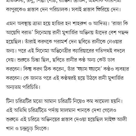
মার্তণ্ডকর, টাবু, শিল্পা শেঠি, রাভিনা ট্যান্ডন, এমনকি কারিশমা
কাপুরকেও প্রস্তাব দেন পরিচালক। সবাই প্রস্তাব ফিরিয়ে দেন।
এমন অবস্থায় ত্রাতা হয়ে হাজির হন শাহরুখ ও আদিত্য। ‘রাজা কি
আয়েগি বরাত’ সিনেমায় রানী মুখার্জির অভিনয় তাঁদের বেশ পছন্দ
হয়েছিল। তাঁরাই করণকে পরামর্শ দেন ছবিতে রানীকে নেওয়ার
জন্য। পরে এই সিনেমা অভিনেত্রীর ক্যারিয়ারের গতিপথই বদলে
দেয়। শুরুতে চিন্তা ছিল, ছবিতে রানীর কণ্ঠ অন্য কেউ ডাব
করবেন। কিন্তু করণ ঠিক করেন, তাঁর ‘ফ্যাস ফ্যাসে’ কণ্ঠও ব্যবহার
করবেন। কে জানত পরে এই কণ্ঠস্বরই হয়ে উঠবে রানী মুখার্জির
অন্যতম পরিচিতি।
টিনা চরিত্রটির মতো আমান চরিত্রটি নিয়েও কম ঝামেলা হয়নি।
এই অতিথি চরিত্রটিতে পর্দায় সালমান খানকে দেখা গেলেও
শুরুতে এই চরিত্রে অভিনয়ের প্রস্তাব দেওয়া হয়েছিল সাইফ আলী
খান ও চন্দ্রচূড় সিংকে।