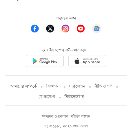
অনুসরণ করুন
মোবাইল অ্যাপস ডাউনলোড করুন
আমাদের সম্পর্কে
বিজ্ঞাপন
সার্কুলেশন
নীতি ও শর্ত
যোগাযোগ
নিউজলেটার
সম্পাদক ও প্রকাশক: মতিউর রহমান
স্বত্ব © ১৯৯৮-২০২৬ প্রথম আলো