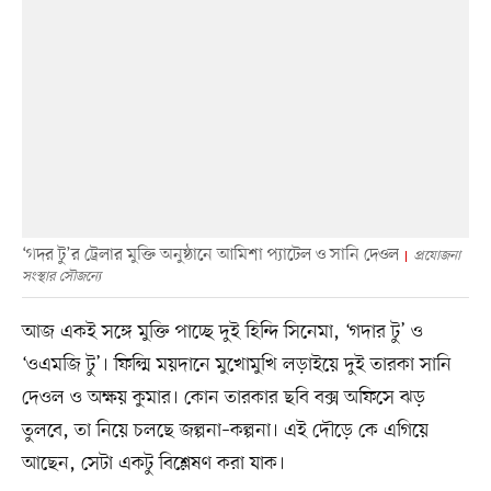
‘গদর টু’র ট্রেলার মুক্তি অনুষ্ঠানে আমিশা প্যাটেল ও সানি দেওল
প্রযোজনা
সংস্থার সৌজন্যে
আজ একই সঙ্গে মুক্তি পাচ্ছে দুই হিন্দি সিনেমা, ‘গদার টু’ ও
‘ওএমজি টু’। ফিল্মি ময়দানে মুখোমুখি লড়াইয়ে দুই তারকা সানি
দেওল ও অক্ষয় কুমার। কোন তারকার ছবি বক্স অফিসে ঝড়
তুলবে, তা নিয়ে চলছে জল্পনা–কল্পনা। এই দৌড়ে কে এগিয়ে
আছেন, সেটা একটু বিশ্লেষণ করা যাক।