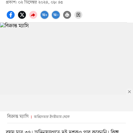
প্রকাশ: ০২ ডিসেম্বর ২০২৪, ০৮: ৪৫
বিক্রান্ত ম্যাসি
অভিনেতার ইনস্টাগ্রাম থেকে
বয়স মাত্র ৩৭। অভিনয়জগতে দুই দশকও পার করেননি। কিন্তু