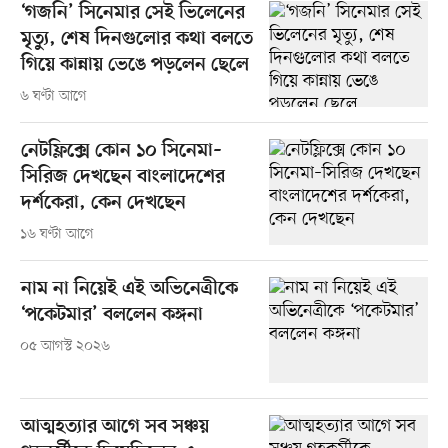
‘গজনি’ সিনেমার সেই ভিলেনের
মৃত্যু, শেষ দিনগুলোর কথা বলতে
গিয়ে কান্নায় ভেঙে পড়লেন ছেলে
৬ ঘণ্টা আগে
নেটফ্লিক্সে কোন ১০ সিনেমা–
সিরিজ দেখছেন বাংলাদেশের
দর্শকেরা, কেন দেখছেন
১৬ ঘণ্টা আগে
নাম না নিয়েই এই অভিনেত্রীকে
‘পকেটমার’ বললেন কঙ্গনা
০৫ আগস্ট ২০২৬
আত্মহত্যার আগে সব সঞ্চয়