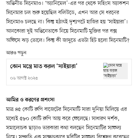
অভিনীত সিনেমাও। ‘অ্যানিমেল’-এর পর থেকে সহিংস অ্যাকশন
সিনেমার চল শুরু হয়েছিল বলিউডে, এখন আর সে ধরনের
সিনেমাও চলছে না। কিন্তু হঠাৎই দৃশ্যপটে হাজির হয় ‘সাইয়ারা’।
আনকোরা দুই অভিনেতাকে নিয়ে সিনেমাটি মুক্তির পর বক্স
অফিসে ঝড় তোলে। কিন্তু কী জাদুতে এতটা হিট হলো সিনেমাটি?
আরও পড়ুন
কোন মন্ত্রে মাত করল ‘সাইয়ারা’
০৬ আগস্ট ২০২৫
আমির ও করণের প্রশংসা
মাত্র ৪৫ কোটি রুপি বাজেটের সিনেমাটি সারা দুনিয়া মিলিয়ে এর
মধ্যেই ৫৮০ কোটি রুপি আয় করে ফেলেছে। সাধারণ দর্শক,
সমালোচক ছাড়াও তারকারা কথা বলছেন সিনেমাটির সাফল্য
নিয়ে। সম্প্রতি এক সাক্ষাৎকারে ছবিটির সাফল্য বিশ্লেষণ করেছেন