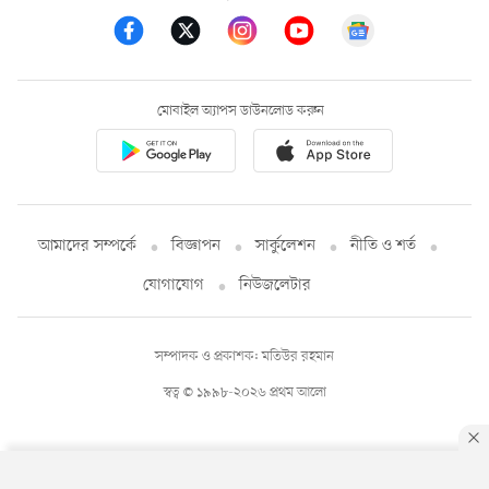
মোবাইল অ্যাপস ডাউনলোড করুন
আমাদের সম্পর্কে
বিজ্ঞাপন
সার্কুলেশন
নীতি ও শর্ত
যোগাযোগ
নিউজলেটার
সম্পাদক ও প্রকাশক: মতিউর রহমান
স্বত্ব © ১৯৯৮-২০২৬ প্রথম আলো