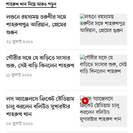
শাহরুখ খান নিয়ে আরও পড়ুন
লন্ডনে রহস্যময় তরুণীর সঙ্গে
শাহরুখপুত্র আরিয়ান, প্রেমের
গুঞ্জন
৩১ জুলাই ২০২৬
গৌরীর সঙ্গে যে বাড়িতে সংসার
শুরু, সেই বাড়ি কিনলেন শাহরুখ
১১ জুলাই ২০২৬
লস অ্যাঞ্জেলসে ক্রিকেট স্টেডিয়াম
চালু করলেন বলিউড সুপারস্টার
শাহরুখ খান
০২ জুলাই ২০২৬