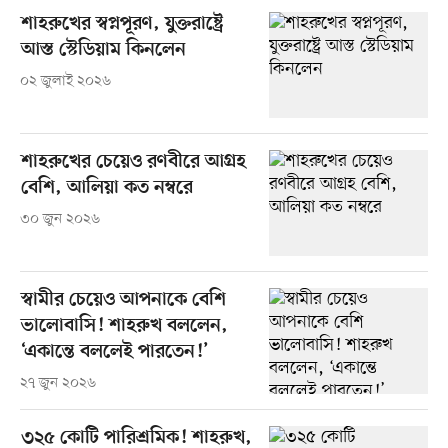
শাহরুখের স্বপ্নপূরণ, যুক্তরাষ্ট্রে
আস্ত স্টেডিয়াম কিনলেন
০২ জুলাই ২০২৬
শাহরুখের চেয়েও রণবীরে আগ্রহ
বেশি, আলিয়া কত নম্বরে
৩০ জুন ২০২৬
স্বামীর চেয়েও আপনাকে বেশি
ভালোবাসি! শাহরুখ বললেন,
‘একান্তে বললেই পারতেন!’
২৭ জুন ২০২৬
৩২৫ কোটি পারিশ্রমিক! শাহরুখ,