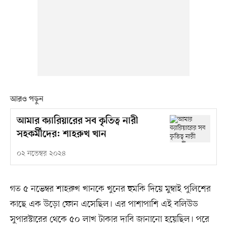
আরও পড়ুন
আমার ক্যারিয়ারের সব কৃতিত্ব নারী
সহকর্মীদের: শাহরুখ খান
০২ নভেম্বর ২০২৪
গত ৫ নভেম্বর শাহরুখ খানকে খুনের হুমকি দিয়ে মুম্বাই পুলিশের
কাছে এক উড়ো ফোন এসেছিল। এর পাশাপাশি এই বলিউড
সুপারস্টারের থেকে ৫০ লাখ টাকার দাবি জানানো হয়েছিল। পরে