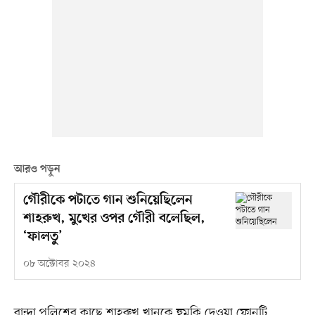
আরও পড়ুন
গৌরীকে পটাতে গান শুনিয়েছিলেন
শাহরুখ, মুখের ওপর গৌরী বলেছিল,
‘ফালতু’
০৮ অক্টোবর ২০২৪
বান্দ্রা পুলিশের কাছে শাহরুখ খানকে হুমকি দেওয়া ফোনটি