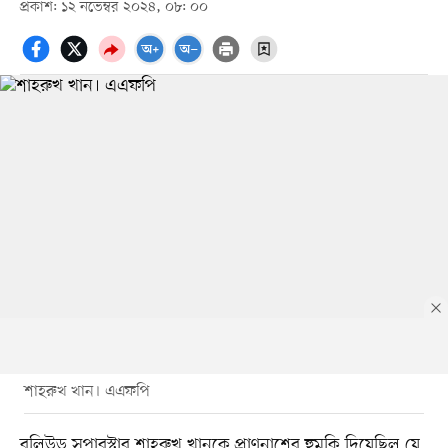
প্রকাশ: ১২ নভেম্বর ২০২৪, ০৮: ০০
শাহরুখ খান। এএফপি
বলিউড সুপারস্টার শাহরুখ খানকে প্রাণনাশের হুমকি দিয়েছিল যে