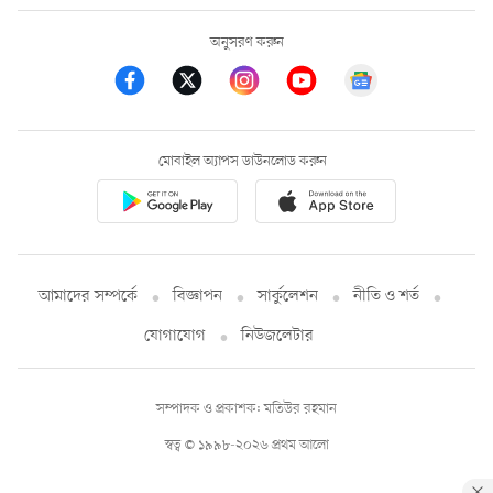
অনুসরণ করুন
মোবাইল অ্যাপস ডাউনলোড করুন
আমাদের সম্পর্কে
বিজ্ঞাপন
সার্কুলেশন
নীতি ও শর্ত
যোগাযোগ
নিউজলেটার
সম্পাদক ও প্রকাশক: মতিউর রহমান
স্বত্ব © ১৯৯৮-২০২৬ প্রথম আলো