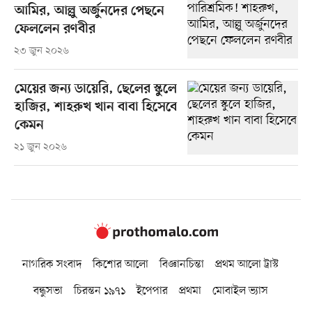
আমির, আল্লু অর্জুনদের পেছনে
ফেললেন রণবীর
২৩ জুন ২০২৬
মেয়ের জন্য ডায়েরি, ছেলের স্কুলে
হাজির, শাহরুখ খান বাবা হিসেবে
কেমন
২১ জুন ২০২৬
নাগরিক সংবাদ
কিশোর আলো
বিজ্ঞানচিন্তা
প্রথম আলো ট্রাস্ট
বন্ধুসভা
চিরন্তন ১৯৭১
ইপেপার
প্রথমা
মোবাইল ভ্যাস