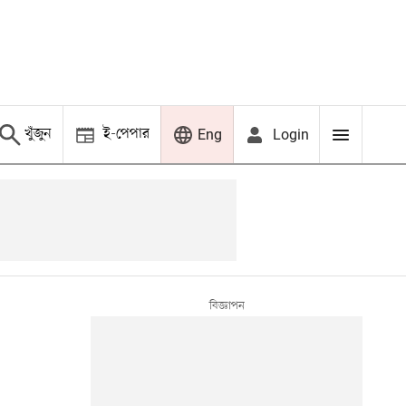
খুঁজুন
ই-পেপার
Login
Eng