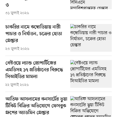
৩
৩১ জুলাই ২০২৬
চাকরির নামে কম্বোডিয়ায় নারী
পাচার ও নির্যাতন, চক্রের হোতা
গ্রেপ্তার
২৩ জুলাই ২০২৬
বেস্টওয়ে ল্যান্ড প্রোপার্টিজের
এমডিসহ ১৭ প্রতিষ্ঠানের বিরুদ্ধে
সিআইডির মামলা
২২ জুলাই ২০২৬
আতিফ আসলামের কনসার্টের ভুয়া
টিকিট বিক্রির অভিযোগে ফেসবুক
গ্রুপের অ্যাডমিন গ্রেপ্তার