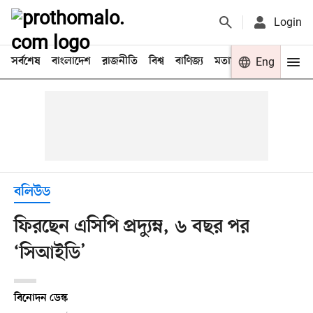
Login
সর্বশেষ
বাংলাদেশ
রাজনীতি
বিশ্ব
বাণিজ্য
মতামত
খেলা
Eng
বিনো
বলিউড
ফিরছেন এসিপি প্রদ্যুম্ন, ৬ বছর পর
‘সিআইডি’
বিনোদন ডেস্ক