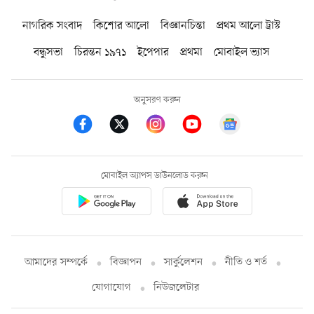
নাগরিক সংবাদ
কিশোর আলো
বিজ্ঞানচিন্তা
প্রথম আলো ট্রাস্ট
বন্ধুসভা
চিরন্তন ১৯৭১
ইপেপার
প্রথমা
মোবাইল ভ্যাস
অনুসরণ করুন
মোবাইল অ্যাপস ডাউনলোড করুন
আমাদের সম্পর্কে
বিজ্ঞাপন
সার্কুলেশন
নীতি ও শর্ত
যোগাযোগ
নিউজলেটার