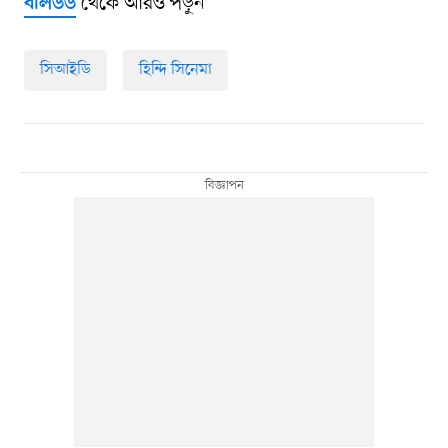
থেকে আরও পড়ুন
বলিউড
সিআইডি
হিন্দি সিনেমা