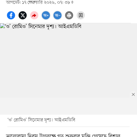
আপডেট: ১৭ ফেব্রুয়ারি ২০২৬, ০৭: ৩৮
‘ও’ রোমিও’ সিনেমার দৃশ্য। আইএমডিবি
ভালোবাসা দিবস উপলক্ষে গত শুক্রবার মুক্তি পেয়েছে বিশাল