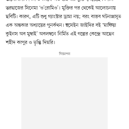
ভরদ্বাজের সিনেমা ‘ও’রোমিও’। মুক্তির পর থেকেই আলোচনায়
ছবিটি। কারণ, এটি শুধু গ্যাংস্টার ড্রামা নয়; বরং বাস্তব ঘটনাপ্রসূত
এক অন্ধকার অধ্যায়ের পুনর্কথন। হুসেইন জাইদির বই ‘মাফিয়া
কুইনস অব মুম্বাই’ অবলম্বনে নির্মিত এই গল্পের কেন্দ্রে আছেন
শহীদ কাপুর ও তৃপ্তি দিমরি।