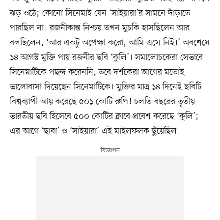
ঝড় ওঠে; কোনো সিনেমাই যেন ‘সাইয়ারা’র সামনে দাঁড়াতে
পারছিল না। রজনীকান্ত নিশ্চয় তখন মুচকি হাসছিলেন আর
বলছিলেন, ‘আর একটু অপেক্ষা করো, আমি এসে নিই।’ অবশেষে
১৪ আগস্ট মুক্তি পায় রজনীর ছবি ‘কুলি’। সমালোচকেরা সেভাবে
সিনেমাটিকে পছন্দ করেননি, তবে দর্শকেরা আগের মতোই
ভালোবাসা দিয়েছেন সিনেমাটিকে। মুক্তির মাত্র ১৪ দিনেই ছবিটি
বিশ্বব্যাপী আয় করেছে ৫০১ কোটি রুপি! চলতি বছরের তৃতীয়
ভারতীয় ছবি হিসেবে ৫০০ কোটির ক্লাবে প্রবেশ করেছে ‘কুলি’;
এর আগে ‘ছাবা’ ও ‘সাইয়ারা’ এই মাইলফলক ছুঁয়েছিল।