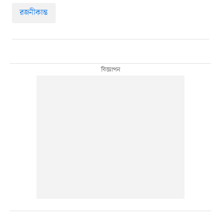
রজনীকান্ত