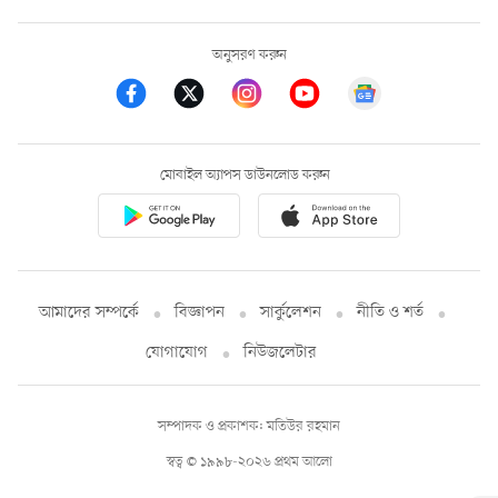
অনুসরণ করুন
মোবাইল অ্যাপস ডাউনলোড করুন
আমাদের সম্পর্কে
বিজ্ঞাপন
সার্কুলেশন
নীতি ও শর্ত
যোগাযোগ
নিউজলেটার
সম্পাদক ও প্রকাশক: মতিউর রহমান
স্বত্ব © ১৯৯৮-২০২৬ প্রথম আলো