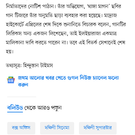
নির্মাতাদের নোটিশ পাঠান। তাঁর অভিযোগ, ‘থাঙ্গা মাগন’ ছবির
গান টিজারে তাঁর অনুমতি ছাড়া ব্যবহার করা হয়েছে। মাদ্রাজ
হাইকোর্টে এপ্রিলের শেষ দিকে শুনানিতে বিচারক বলেন, গানটির
লিরিকস অন্য একজন লিখেছেন, তাই ইলইয়ারাজা একমাত্র
মালিকানা দাবি করতে পারেন না। তবে এই বিতর্ক সেখানেই শেষ
হয়।
তথ্যসূত্র: হিন্দুস্তান টাইমস
প্রথম আলোর খবর পেতে গুগল নিউজ চ্যানেল ফলো
করুন
থেকে আরও পড়ুন
বলিউড
বক্স অফিস
দক্ষিণী সিনেমা
দক্ষিণী সুপারস্টার