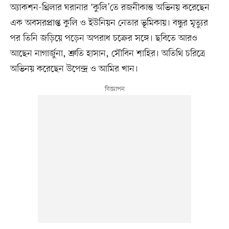
অ্যাকশন-থ্রিলার ঘরানার ‘কুলি’তে রজনীকান্ত অভিনয় করেছেন
এক অবসরপ্রাপ্ত কুলি ও ইউনিয়ন নেতার ভূমিকায়। বন্ধুর মৃত্যুর
পর তিনি জড়িয়ে পড়েন অপরাধ চক্রের সঙ্গে। ছবিতে আরও
আছেন নাগার্জুনা, শ্রুতি হাসান, সৌবিন শাহির। অতিথি চরিত্রে
অভিনয় করেছেন উপেন্দ্র ও আমির খান।