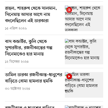
রাহুল, শাহরুখ থেকে সালমান,
সিনেমায় আসার আগে নাম
বদলেছিলেন এই তারকারা
১৫ এপ্রিল ২০২৬
বাস কন্ডাক্টর, কুলি থেকে
সুপারস্টার, রজনীকান্তের গল্প
সিনেমাকেও হার মানায়
১২ ডিসেম্বর ২০২৫
তামিল তারকা রজনীকান্ত–ধানুশের
বাড়িতে বোমা হামলার হুমকি
৩০ অক্টোবর ২০২৫