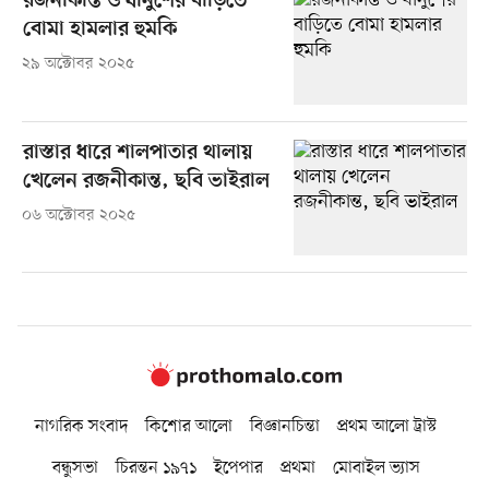
রজনীকান্ত ও ধানুশের বাড়িতে
বোমা হামলার হুমকি
২৯ অক্টোবর ২০২৫
রাস্তার ধারে শালপাতার থালায়
খেলেন রজনীকান্ত, ছবি ভাইরাল
০৬ অক্টোবর ২০২৫
নাগরিক সংবাদ
কিশোর আলো
বিজ্ঞানচিন্তা
প্রথম আলো ট্রাস্ট
বন্ধুসভা
চিরন্তন ১৯৭১
ইপেপার
প্রথমা
মোবাইল ভ্যাস