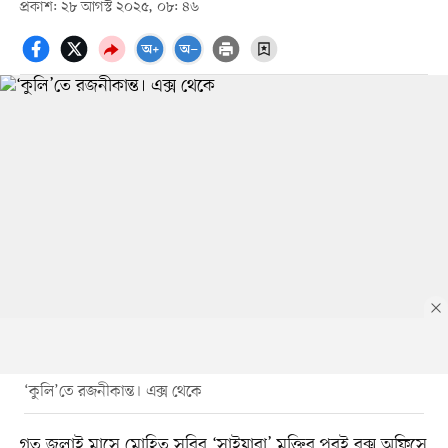
প্রকাশ: ২৮ আগস্ট ২০২৫, ০৮: ৪৬
‘কুলি’তে রজনীকান্ত। এক্স থেকে
গত জুলাই মাসে মোহিত সুরির ‘সাইয়ারা’ মুক্তির পরই বক্স অফিসে