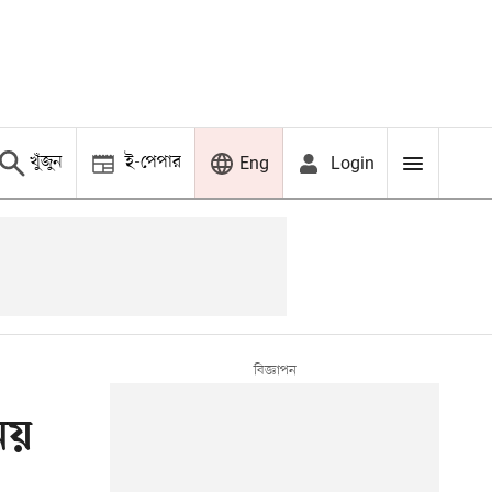
খুঁজুন
ই-পেপার
Login
Eng
নয়