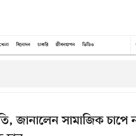
খেলা
বিনোদন
চাকরি
জীবনযাপন
ভিডিও
কৃতি, জানালেন সামাজিক চাপে 