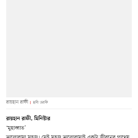
রায়হান রাফী
ছবি: চরকি
রায়হান রাফী, মিনিস্টার
‘মুহাব্বাত’
ভালোবাসা সহজ। সেই সহজ ভালোবাসাই একটা জীবনের পাথেয়