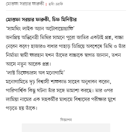
মোস্তফা সরয়ার ফারুকী
ছবি: চরকি
মোস্তফা সরয়ার ফারুকী, চিফ মিনিস্টার
‘সামথিং লাইক অ্যান অটোবায়োগ্রাফি’
জনপ্রিয় অভিনেত্রী তিথির সামনে পুরো জাতির একটাই প্রশ্ন, বাচ্চা
নেবেন কবে? হাজারও বাধার পাহাড় ডিঙিয়ে অবশেষে তিথি ও তাঁর
নির্মাতা স্বামী ফারহান যখন তাঁদের বাচ্চাকে স্বাগত জানান, তখন
আসে নতুন আরেক প্রশ্ন।
‘লাস্ট ডিফেন্ডারস অব মনোগামি’
মনোগামিতে দৃঢ় বিশ্বাসী শাফকাত সাহেব অনুধাবন করেন,
পারিপার্শ্বিক কিছু ঘটনা তাঁর সঙ্গে তামাশা করছে। তার ওপর
লামিয়া নামের এক সহকর্মীর মাধ্যমে বিশ্বাসের পরীক্ষার মুখে
পড়তে হয় তাঁকে।