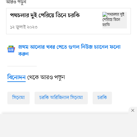
আরও পড়ুন
পথচলার দুই পেরিয়ে তিনে চরকি
১২ জুলাই ২০২৩
প্রথম আলোর খবর পেতে গুগল নিউজ চ্যানেল ফলো
করুন
থেকে আরও পড়ুন
বিনোদন
সিনেমা
চরকি অরিজিনাল সিনেমা
চরকি
By using this site, you agree to our
Privacy Policy
.
OK