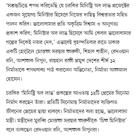
‘সশ্রদ্ধচিত্তে শপথ করিতেছি যে চরকির মিনিস্ট্রি অব লাভ প্রজেক্টের
একজন সুযোগ্য মিনিস্টার হিসেবে নিজের দায়িত্ব বিশ্বস্ততার সহিত
পালন করিব। ভালোবাসার প্রতি অকৃত্রিম বিশ্বাস ও আনুগত্য
প্রকাশ করিব; মিনিস্টার অব লাভ হিসেবে আমি কেবল ভালোবাসার
গল্পের দিকেই নজর দেব,’ এভাবেই বৃহস্পতিবার রাতে ঢাকার
একটি হোটেলে মোস্তফা সরয়ার ফারুকী, শিহাব শাহীন, রেদওয়ান
রনি, আশফাক নিপুন, রায়হান রাফী প্রমুখ দেশের শীর্ষ ১২
নির্মাতাকে শপথবাক্য পাঠ করালেন অভিনেতা, নির্মাতা আফজাল
হোসেন।
চরকির ‘মিনিস্ট্রি অব লাভ’ প্রকল্পের আওতায় ১২টি প্রেমের সিনেমা
নির্মাণ করছেন তাঁরা। প্রতিটি সিনেমায় নির্মাতাদের ব্যক্তিগত
জীবনের প্রেমের ছায়া থাকবে। নির্মাতাদের বলা হচ্ছে, ভালোবাসা
মন্ত্রী। মন্ত্রীদের মুরব্বি মোস্তফা সরয়ার ফারুকীকে ‘চিফ মিনিস্টার’
বলে ডাকছেন রেদওয়ান রনি, আশফাক নিপুনরা।