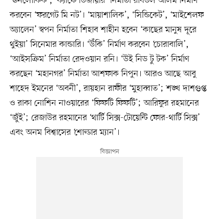
‘ঊনলৌকিক’, ‘ক্যাফে ডিজায়ার’ নির্মাতা রবিউল আলম নির্মাণ
করবেন ‘ফরগেট মি নট’। ‘মায়াশালিক’, ‘সিন্ডিকেট’, ‘মাইশেলফ
অ্যালেন’ স্বপন নির্মাতা শিহাব শাহীন হবেন ‘কাছের মানুষ দূরে
থুইয়া’ সিনেমার কান্ডারি। ‘উঁকি’ নির্মাণ করবেন ‘চোরাবালি’,
‘আইসক্রিম’ নির্মাতা রেদওয়ান রনি। ‘উই নিড টু টক’ নির্মাণ
করছেন ‘মহানগর’ নির্মাতা আশফাক নিপুন। আরও আছে আবু
শাহেদ ইমনের ‘অবনী’, রায়হান রাফীর ‘মুহাব্বাত’; শঙ্খ দাশগুপ্ত
ও রাকা নোশিন নাওয়ারের ‘ফিফটি ফিফটি’; আরিফুর রহমানের
‘জুঁই’; রেজাউর রহমানের ‘থার্টি সিক্স-টোয়েন্টি ফোর-থার্টি সিক্স’
এবং অনম বিশ্বাসের ‘শোল্ডার ম্যান’।