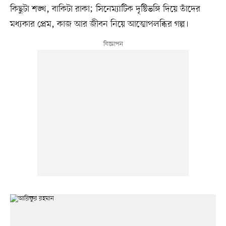
কিছুটা শঙ্খ, বাকিটা রাকা; সিনেম্যাটিক দৃষ্টিভঙ্গি দিয়ে তাঁদের
মধ্যকার প্রেম, কাজ আর জীবন নিয়ে আত্মোপলব্ধির গল্প।