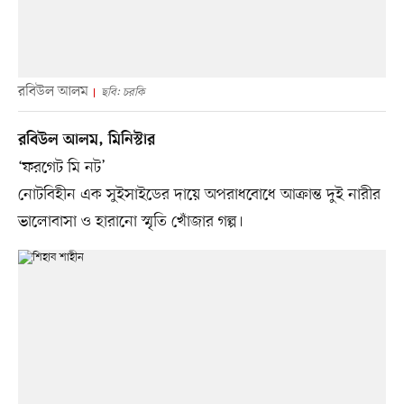
রবিউল আলম
ছবি: চরকি
রবিউল আলম, মিনিস্টার
‘ফরগেট মি নট’
নোটবিহীন এক সুইসাইডের দায়ে অপরাধবোধে আক্রান্ত দুই নারীর
ভালোবাসা ও হারানো স্মৃতি খোঁজার গল্প।