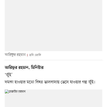
আরিফুর রহমান
ছবি: চরকি
আরিফুর রহমান, মিনিস্টার
‘জুঁই’
দমকা হাওয়ার মতো বিষণ্ন ভালবাসায় ভেসে যাওয়ার গল্প জুঁই।