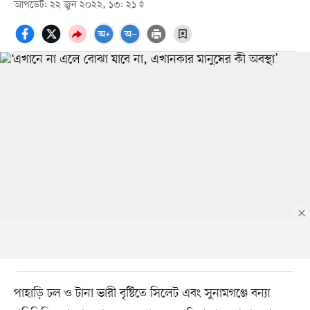
আপডেট: ২২ জুন ২০২২, ১৩: ২১
পাহাড়ি ঢল ও টানা ভারী বৃষ্টিতে সিলেট এবং সুনামগঞ্জে বন্যা