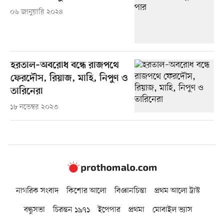
০৬ জানুয়ারি ২০২৪
হরতাল–অবরোধ বন্ধে রাজপথে
ফেরদৌস, রিয়াজ, মাহি, নিপুণ ও
তারিনেরা
১৮ নভেম্বর ২০২৩
নাগরিক সংবাদ
কিশোর আলো
বিজ্ঞানচিন্তা
প্রথম আলো ট্রাস্ট
বন্ধুসভা
চিরন্তন ১৯৭১
ইপেপার
প্রথমা
মোবাইল ভ্যাস