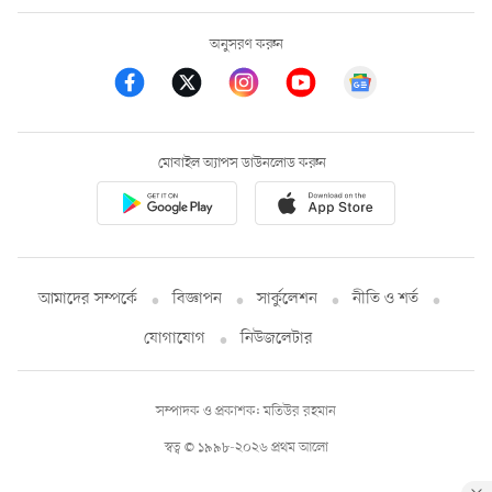
অনুসরণ করুন
মোবাইল অ্যাপস ডাউনলোড করুন
আমাদের সম্পর্কে
বিজ্ঞাপন
সার্কুলেশন
নীতি ও শর্ত
যোগাযোগ
নিউজলেটার
সম্পাদক ও প্রকাশক: মতিউর রহমান
স্বত্ব © ১৯৯৮-২০২৬ প্রথম আলো