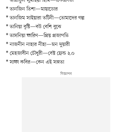
* জান্নাতুল সুমাইয়া হিমি—একান্নবর্তী
* তানজিন তিশা—মায়াডোর
* তানজিম সাইয়ারা তটিনী—তোমাদের গল্প
* তানিয়া বৃষ্টি—বউ বেশি বুঝে
* তাসনিয়া ফারিণ—প্রিয় প্রজাপতি
* নাজনীন নাহার নীহা—মন দুয়ারী
* মেহজাবীন চৌধুরী—বেস্ট ফ্রেন্ড ২.০
* সাফা কবির—কেন এই সঙ্গতা