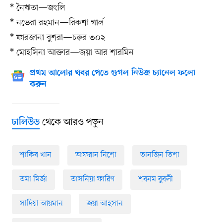
* নৈঋতা—জংলি
* নভেরা রহমান—রিকশা গার্ল
* ফারজানা বুশরা—চক্কর ৩০২
* মোহসিনা আক্তার—জয়া আর শারমিন
প্রথম আলোর খবর পেতে গুগল নিউজ চ্যানেল ফলো
করুন
থেকে আরও পড়ুন
ঢালিউড
শাকিব খান
আফরান নিশো
তানজিন তিশা
তমা মির্জা
তাসনিয়া ফারিণ
শবনম বুবলী
সাদিয়া আয়মান
জয়া আহসান