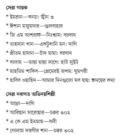
সেরা গায়ক
* ইমরান—কন্যা: জ্বীন ৩
* ঈশান মজুমদার—গুলবাহার
* জি এম আশরাফ—নিঃশ্বাস: বরবাদ
* তাহসান খান—একটুখানি মন: দাগি
* প্রীতম হাসান—চাঁদ মামা: বরবাদ
* বালাম —মায়া মায়া লাগে: হাউ সুইট
* মাহতিম শাকিব—প্রেমেরই জখম: ঘুমপরী
* হাবিব ওয়াহিদ—আমার দিনগুলো সব যায়: হৃদয়ের কথা
সেরা নবাগত অভিনয়শিল্পী
* আফ্রা—দাগি
* আরিয়ান সারোয়ার—চক্কর ৩০২
* এ কে এম ইতমাম—বলী
* গোলাম দস্তগীর শান—চক্কর ৩০২