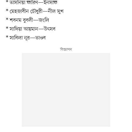
* তাসনিয়া ফারিণ—ইনসাফ
* মেহজাবীন চৌধুরী—নীল সুখ
* শবনম বুবলী—জংলি
* সাদিয়া আয়মান—উৎসব
* সাবিলা নূর—তাণ্ডব