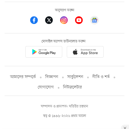
অনুসরণ করুন
মোবাইল অ্যাপস ডাউনলোড করুন
আমাদের সম্পর্কে
বিজ্ঞাপন
সার্কুলেশন
নীতি ও শর্ত
যোগাযোগ
নিউজলেটার
সম্পাদক ও প্রকাশক: মতিউর রহমান
স্বত্ব © ১৯৯৮-২০২৬ প্রথম আলো