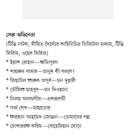
সেরা অভিনেতা
(টিভি নাটক, সীমিত দৈর্ঘ্যের কাহিনিচিত্র ডিজিটাল মাধ্যম, টিভি
সিরিজ, ওয়েব সিরিজ)
* ইয়াশ রোহান—ক্ষতিপূরণ
* খায়রুল বাসার—মানুষ কী বলবে?
* জিয়াউল ফারুক অপূর্ব—মন দুয়ারী
* তৌসিফ মাহবুব—মন দিওয়ানা
* নিলয় আলমগীর—একান্নবর্তী
* পার্থ শেখ—মায়াডোর
* ফারহান আহমেদ জোভান—তোমাদের গল্প
* মোশাররফ করিম—বোহেমিয়ান ঘোড়া