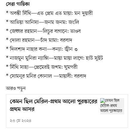
সেরা গায়িকা
* অবন্তী সিঁথি—এত প্রেম এত মায়া: মন দুয়ারী
* আতিয়া আনিসা—জনম জনম: জংলি
* জেফার রহমান—লিচুর বাগানে: তাণ্ডব
* দোলা রহমান—চাঁদ মামা: বরবাদ
* দিলশাদ নাহার কনা—কন্যা: জ্বীন ৩
* নাজমুন মুনিরা ন্যান্সি—মায়া মায়া লাগে: হাউ সুইট
* সিঁথি সাহা—প্রেমেরই জখম: ঘুমপরী
* সোমনূর মনির কোনাল —মায়াবী: বরবাদ
আরও পড়ুন
কেমন ছিল মেরিল-প্রথম আলো পুরস্কারের
প্রথম আসর
২৩ মে ২০২৪