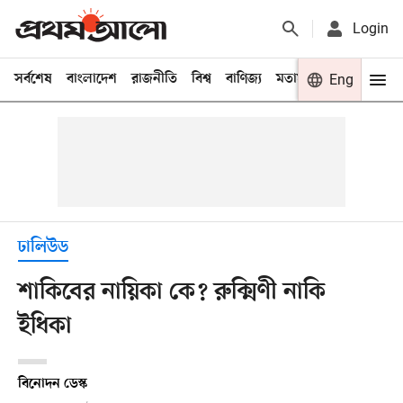
Login
সর্বশেষ
বাংলাদেশ
রাজনীতি
বিশ্ব
বাণিজ্য
মতামত
খেলা
Eng
বিনো
ঢালিউড
শাকিবের নায়িকা কে? রুক্মিণী নাকি
ইধিকা
বিনোদন ডেস্ক