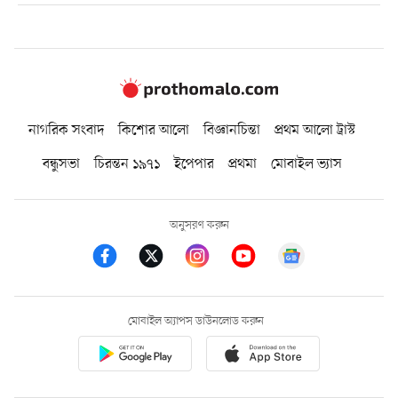
নাগরিক সংবাদ
কিশোর আলো
বিজ্ঞানচিন্তা
প্রথম আলো ট্রাস্ট
বন্ধুসভা
চিরন্তন ১৯৭১
ইপেপার
প্রথমা
মোবাইল ভ্যাস
অনুসরণ করুন
মোবাইল অ্যাপস ডাউনলোড করুন