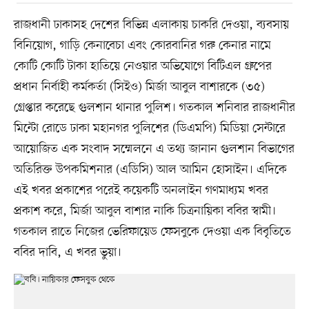
রাজধানী ঢাকাসহ দেশের বিভিন্ন এলাকায় চাকরি দেওয়া, ব্যবসায়
বিনিয়োগ, গাড়ি কেনাবেচা এবং কোরবানির গরু কেনার নামে
কোটি কোটি টাকা হাতিয়ে নেওয়ার অভিযোগে বিটিএল গ্রুপের
প্রধান নির্বাহী কর্মকর্তা (সিইও) মির্জা আবুল বাশারকে (৩৫)
গ্রেপ্তার করেছে গুলশান থানার পুলিশ। গতকাল শনিবার রাজধানীর
মিন্টো রোডে ঢাকা মহানগর পুলিশের (ডিএমপি) মিডিয়া সেন্টারে
আয়োজিত এক সংবাদ সম্মেলনে এ তথ্য জানান গুলশান বিভাগের
অতিরিক্ত উপকমিশনার (এডিসি) আল আমিন হোসাইন। এদিকে
এই খবর প্রকাশের পরেই কয়েকটি অনলাইন গণমাধ্যম খবর
প্রকাশ করে, মির্জা আবুল বাশার নাকি চিত্রনায়িকা ববির স্বামী।
গতকাল রাতে নিজের ভেরিফায়েড ফেসবুকে দেওয়া এক বিবৃতিতে
ববির দাবি, এ খবর ভুয়া।