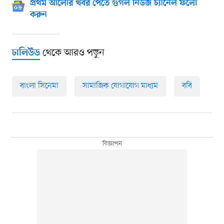
প্রথম আলোর খবর পেতে গুগল নিউজ চ্যানেল ফলো
করুন
থেকে আরও পড়ুন
ঢালিউড
বাংলা সিনেমা
সামাজিক যোগাযোগ মাধ্যম
ববি