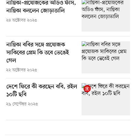
নায়িকা–প্রযোজকের অডিও ফাঁস,
নায়িকা বললেন জোড়াতালি
২৪ অক্টোবর ২০২৫
নায়িকা ববির সঙ্গে প্রযোজক
সাকিবের প্রেম কি তবে ভেঙেই
গেল
২২ অক্টোবর ২০২৫
দেশে ফিরে কী করছেন ববি, রইল
১০টি ছবি
২৯ সেপ্টেম্বর ২০২৫