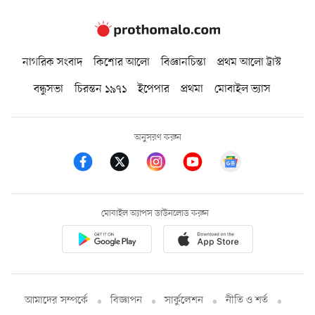
নাগরিক সংবাদ
কিশোর আলো
বিজ্ঞানচিন্তা
প্রথম আলো ট্রাস্ট
বন্ধুসভা
চিরন্তন ১৯৭১
ইপেপার
প্রথমা
মোবাইল ভ্যাস
অনুসরণ করুন
মোবাইল অ্যাপস ডাউনলোড করুন
আমাদের সম্পর্কে
বিজ্ঞাপন
সার্কুলেশন
নীতি ও শর্ত