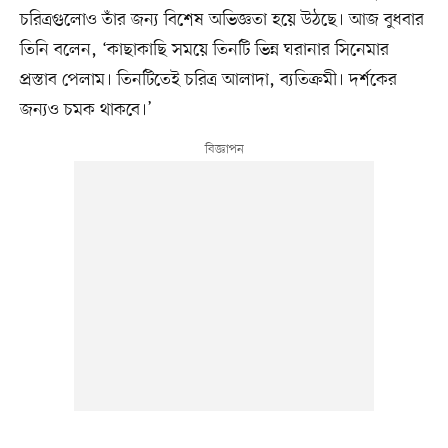
চরিত্রগুলোও তাঁর জন্য বিশেষ অভিজ্ঞতা হয়ে উঠছে। আজ বুধবার
তিনি বলেন, ‘কাছাকাছি সময়ে তিনটি ভিন্ন ঘরানার সিনেমার
প্রস্তাব পেলাম। তিনটিতেই চরিত্র আলাদা, ব্যতিক্রমী। দর্শকের
জন্যও চমক থাকবে।’