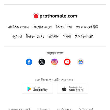
নাগরিক সংবাদ
কিশোর আলো
বিজ্ঞানচিন্তা
প্রথম আলো ট্রাস্ট
বন্ধুসভা
চিরন্তন ১৯৭১
ইপেপার
প্রথমা
মোবাইল ভ্যাস
অনুসরণ করুন
মোবাইল অ্যাপস ডাউনলোড করুন