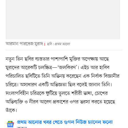
আরমান পারভেজ মুরাদ
ছবি : প্রথম আলো
নতুন তিন ছবির ব্যস্ততার পাশাপাশি মুক্তির অপেক্ষায় আছে
মুরাদের আরেকটি চলচ্চিত্র—‘জলকিরণ’। এইচ আর হাবিব
পরিচালিত ছবিটিতে তিনি অভিনয় করেছেন এক নির্বাক বিজ্ঞানীর
চরিত্রে। অসাধারণ একটি অভিজ্ঞতা ছিল বলেই জানান তিনি।
সংলাপবিহীন চরিত্রকে ফুটিয়ে তুলতে শরীরী ভাষা, চোখের
অভিব্যক্তি ও নীরব আবেগ প্রকাশের ওপর ভরসা করতে হয়েছে
তাঁকে।
প্রথম আলোর খবর পেতে গুগল নিউজ চ্যানেল ফলো