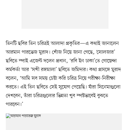
তিনটি ছবির তিন চরিত্রই আলাদা প্রকৃতির—এ কথাই জানালেন
আরমান পারভেজ মুরাদ। খোঁজ নিয়ে জানা গেছে, ‘সোলজার’
ছবিতে স্পাই এজেন্ট দলেন প্রধান, ‘রবি ইন ঢাকা’তে গোয়েন্দা
কর্মকর্তা আর ‘সখী রঙ্গমালা’ ছবিতে জমিদার। কথা প্রসঙ্গে মুরাদ
বলেন, ‘আমি সব সময় চেষ্টা করি চরিত্র নিয়ে পরীক্ষা-নিরীক্ষা
করতে। এই তিন ছবিতে সেই সুযোগ পেয়েছি। যাঁরা সিনেমাগুলো
দেখবেন, তাঁরা চরিত্রগুলোর ভিন্নতা খুব স্পষ্টভাবেই বুঝতে
পারবেন।’