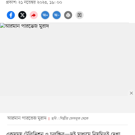
প্রকাশ: ২১ নভেম্বর ২০২৫, ১৯: ০০
আরমান পারভেজ মুরাদ
ছবি : শিল্পীর ফেসবুক থেকে
একসময় টেলিভিশন ও চলচ্চিত্র—দুই মাধ্যমে নিয়মিতই দেখা