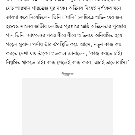
যেত আরমান পারভেজ মুরাদকে। অভিনয় দিয়েই দর্শকের মনে
জায়গা করে নিয়েছিলেন তিনি। ‘ঘানি’ চলচ্চিত্রে অভিনয়ের জন্য
২০০৬ সালের জাতীয় চলচ্চিত্র পুরস্কারে শ্রেষ্ঠ অভিনেতার পুরস্কার
পান তিনি। সাফল্যের পরও ধীরে ধীরে অভিনয়ে অনিয়মিত হয়ে
পড়েন মুরাদ। পর্দায় তাঁর উপস্থিতি কমে আসে, নতুন কাজ কম
করতে দেখা যায় তাঁকে। গতকাল জানালেন, ‘কাজ করতে চাই।
নিয়মিত থাকতে চাই। কাজ পেলেই কাজ করব, এটাই ভালোবাসি।’