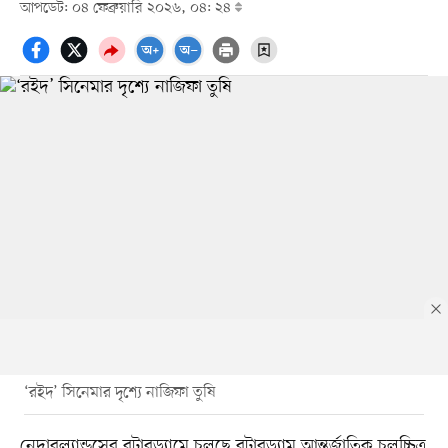
আপডেট: ০৪ ফেব্রুয়ারি ২০২৬, ০৪: ২৪
‘রইদ’ সিনেমার দৃশ্যে নাজিফা তুষি
নেদারল্যান্ডসের রটারড্যামে চলছে রটারড্যাম আন্তর্জাতিক চলচ্চিত্র