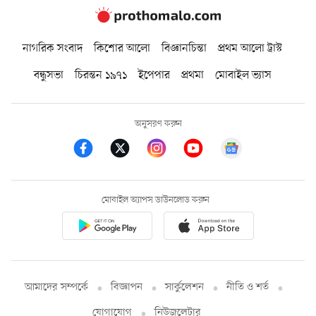
নাগরিক সংবাদ
কিশোর আলো
বিজ্ঞানচিন্তা
প্রথম আলো ট্রাস্ট
বন্ধুসভা
চিরন্তন ১৯৭১
ইপেপার
প্রথমা
মোবাইল ভ্যাস
অনুসরণ করুন
মোবাইল অ্যাপস ডাউনলোড করুন
আমাদের সম্পর্কে
বিজ্ঞাপন
সার্কুলেশন
নীতি ও শর্ত
যোগাযোগ
নিউজলেটার