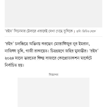
‘রইদ’ সিনেমার ট্রেলারে এভাবেই দেখা গেছে তুষিকে
ছবি: ভিডিও থেকে
‘রইদ’ চলচ্চিত্রে অভিনয় করছেন মোস্তাফিজুর নূর ইমরান,
নাজিফা তুষি, গাজী রাকায়েত। চিত্রগ্রহণে জহির মুসাভীর। ‘রইদ’
২০২৪ সালে ভারতের ফিল্ম বাজারে কোপ্রোডাকশন মার্কেটে
নির্বাচিত হয়।