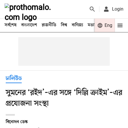
Login
সর্বশেষ
বাংলাদেশ
রাজনীতি
বিশ্ব
বাণিজ্য
মতামত
খেলা
Eng
বিনো
ঢালিউড
সুমনের ‘রইদ’–এর সঙ্গে ‘দিল্লি ক্রাইম’–এর
প্রযোজনা সংস্থা
বিনোদন ডেস্ক