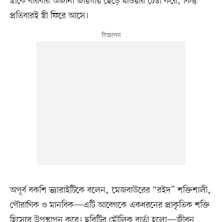
স্ত্রীকে বারবার অজানা জায়গায় ছেড়ে যাওয়ার চেষ্টা করে; কিন্তু
প্রতিবারই স্ত্রী ফিরে আসে।
অপূর্ব বকশি ভ্যারাইটিকে বলেন, ‘মেজবাউরের “রইদ” শক্তিশালী,
পৌরাণিক ও মানবিক—এটি আবেগকে একধরনের প্রাকৃতিক শক্তি
হিসেবে উপস্থাপন করে। ছবিটির মৌলিক বার্তা হলো—জীবন