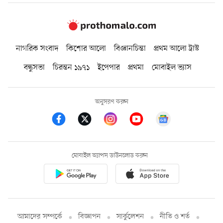
নাগরিক সংবাদ
কিশোর আলো
বিজ্ঞানচিন্তা
প্রথম আলো ট্রাস্ট
বন্ধুসভা
চিরন্তন ১৯৭১
ইপেপার
প্রথমা
মোবাইল ভ্যাস
অনুসরণ করুন
মোবাইল অ্যাপস ডাউনলোড করুন
আমাদের সম্পর্কে
বিজ্ঞাপন
সার্কুলেশন
নীতি ও শর্ত