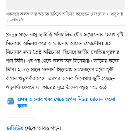
একসঙ্গে কলকাতার অনেক ছবিতে অভিনয় করেছেন ফেরদৌস ও ঋতুপর্ণা
ফাইল ছবি
১৯৯৮ সালে বাসু চ্যাটার্জি পরিচালিত যৌথ প্রযোজনার ‘হঠাৎ বৃষ্টি’
সিনেমায় অভিনয় করে আলোচনায় আসেন ফেরদৌস। এই
সিনেমার জন্য ‘শ্রেষ্ঠ অভিনেতা’ হিসেবে জাতীয় চলচ্চিত্র পুরস্কার
পান তিনি। এর পর থেকে কলকাতার সিনেমায়ও অভিনয় করেন
তিনি। ২০০১ সালে ‘ওস্তাদ’ সিনেমায় প্রথমবারের মতো জুটি
বাঁধেন ঋতুপর্ণার সঙ্গে। এরপর অনেক সিনেমায় জুটি হয়েছেন
ঋতুপর্ণা-ফেরদৌস। কাজের সূত্রে তাঁদের বন্ধুত্ব গড়ে ওঠে।
প্রথম আলোর খবর পেতে গুগল নিউজ চ্যানেল ফলো
করুন
থেকে আরও পড়ুন
ঢালিউড