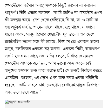
ফেরদৌসের বর্তমান অবস্থা সম্পর্কে কিছুই জানেন না বললেন
ঋতুপর্ণা। তিনি এভাবে বললেন, ‘আমি জানিও না ফেরদৌস এখন
কী অবস্থায় আছে। দেশ থেকে বেরিয়েছে কি না, তা–ও জানি না।
শুধু এটুকুই চাইছি, ও যেন ভালো থাকে, সুস্থ থাকে, সাবধানে
থাকে। কারণ, মানুষ হিসেবে ফেরদৌস খুব ভালো। ওর দেশে
রাজনৈতিক দলের সঙ্গে কী হয়েছে, কিন্তু সে তো একজন ভালো
মানুষ, চলচ্চিত্রের একজন বড় তারকা, একজন শিল্পী, অসাধারণ
একটা সুন্দর মন আছে ওর। সত্যি বলতে, নির্বাচনের সময়ও
ফেরদৌস আমাকে বলেছিল, আমি ভালো কাজ করতে চাই।
মানুষের মঙ্গলের জন্য কাজ করতে চাই। সে জন্যই নির্বাচন করতে
এসেছিল। যাহোক, ওর দেশে এখন অন্য রকম একটা পরিস্থিতি
হয়েছে—আমি ভাবতে চাই, ফেরদৌস যেখানেই থাকুক নিরাপদে
এবং ভালোভাবে আছে।’