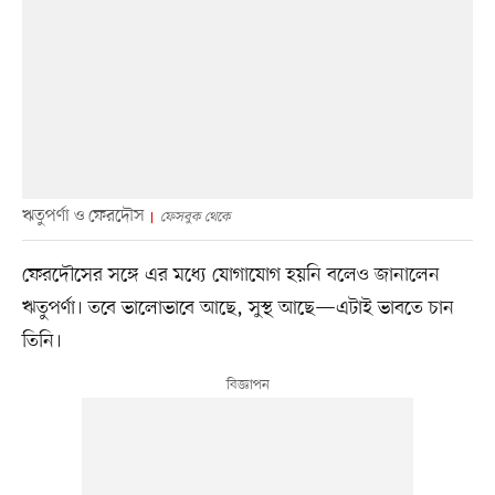
ঋতুপর্ণা ও ফেরদৌস
ফেসবুক থেকে
ফেরদৌসের সঙ্গে এর মধ্যে যোগাযোগ হয়নি বলেও জানালেন
ঋতুপর্ণা। তবে ভালোভাবে আছে, সুস্থ আছে—এটাই ভাবতে চান
তিনি।