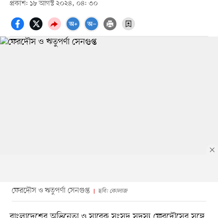
প্রকাশ: ১৮ আগস্ট ২০২৪, ০৪: ৩০
ফেরদৌস ও ঋতুপর্ণা সেনগুপ্ত
ছবি: কোলাজ
বাংলাদেশের অভিনেতা ও সাবেক সংসদ সদস্য ফেরদৌসের সঙ্গে