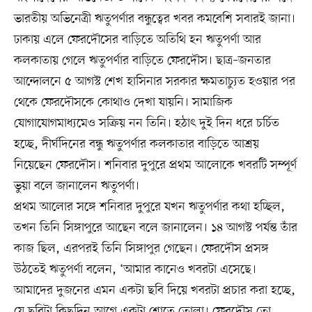
ভারতীয় অভিনেত্রী ঋতুপর্ণার বন্ধুত্বের খবর কমবেশি সবারই জানা।
ঢাকায় এলে ফেরদৌসের বাড়িতে অতিথি হন ঋতুপর্ণা আর
কলকাতায় গেলে ঋতুপর্ণার বাড়িতে ফেরদৌস। ছাত্র–জনতার
আন্দোলনে ৫ আগস্ট শেখ হাসিনার সরকার ক্ষমতাচ্যুত হওয়ার পর
থেকে ফেরদৌসকে কোথাও দেখা যায়নি। সামাজিক
যোগাযোগমাধ্যমেও সক্রিয় নন তিনি। হঠাৎ দুই দিন ধরে চর্চিত
হচ্ছে, দীর্ঘদিনের বন্ধু ঋতুপর্ণার কলকাতার বাড়িতে আশ্রয়
নিয়েছেন ফেরদৌস। শনিবার দুপুরে প্রথম আলোকে খবরটি সম্পূর্ণ
ভুয়া বলে জানালেন ঋতুপর্ণা।
প্রথম আলোর সঙ্গে শনিবার দুপুরে যখন ঋতুপর্ণার কথা হচ্ছিল,
তখন তিনি সিঙ্গাপুরে আছেন বলে জানালেন। ১৪ আগস্ট পর্যন্ত তাঁর
কাজ ছিল, এরপরই তিনি সিঙ্গাপুর গেছেন। ফেরদৌস প্রসঙ্গ
উঠতেই ঋতুপর্ণা বলেন, ‘আমার কানেও খবরটা এসেছে।
আমাদের দুজনের এমন একটা ছবি দিয়ে খবরটা প্রচার করা হচ্ছে,
যে ছবিটা কিছুদিন আগে একটা শোতে তোলা। ফেরদৌস তো