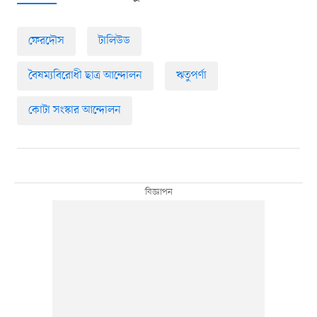
ফেরদৌস
টালিউড
বৈষম্যবিরোধী ছাত্র আন্দোলন
ঋতুপর্ণা
কোটা সংস্কার আন্দোলন