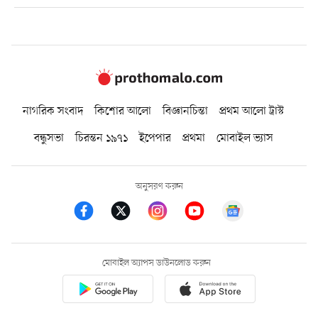
নাগরিক সংবাদ
কিশোর আলো
বিজ্ঞানচিন্তা
প্রথম আলো ট্রাস্ট
বন্ধুসভা
চিরন্তন ১৯৭১
ইপেপার
প্রথমা
মোবাইল ভ্যাস
অনুসরণ করুন
মোবাইল অ্যাপস ডাউনলোড করুন