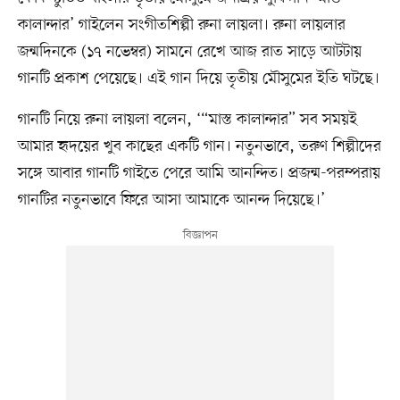
কালান্দার’ গাইলেন সংগীতশিল্পী রুনা লায়লা। রুনা লায়লার
জন্মদিনকে (১৭ নভেম্বর) সামনে রেখে আজ রাত সাড়ে আটটায়
গানটি প্রকাশ পেয়েছে। এই গান দিয়ে তৃতীয় মৌসুমের ইতি ঘটছে।
গানটি নিয়ে রুনা লায়লা বলেন, ‘“মাস্ত কালান্দার” সব সময়ই
আমার হৃদয়ের খুব কাছের একটি গান। নতুনভাবে, তরুণ শিল্পীদের
সঙ্গে আবার গানটি গাইতে পেরে আমি আনন্দিত। প্রজন্ম-পরম্পরায়
গানটির নতুনভাবে ফিরে আসা আমাকে আনন্দ দিয়েছে।’