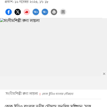
প্রকাশ: ১৬ নভেম্বর ২০২৫, ১৭: ১৮
সংগীতশিল্পী রুনা লায়লা
কোক স্টুডিও বাংলার সৌজন্যে
কোক স্টুডিও বাংলার তৃতীয় মৌসুমে জনপ্রিয় সুফিগান ‘মাস্ত