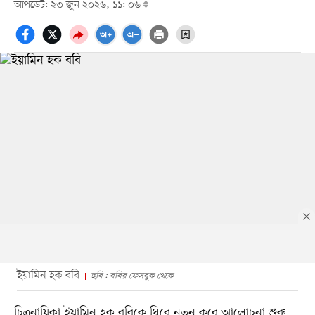
আপডেট: ২৩ জুন ২০২৬, ১১: ০৬
ইয়ামিন হক ববি
ছবি : ববির ফেসবুক থেকে
চিত্রনায়িকা ইয়ামিন হক ববিকে ঘিরে নতুন করে আলোচনা শুরু