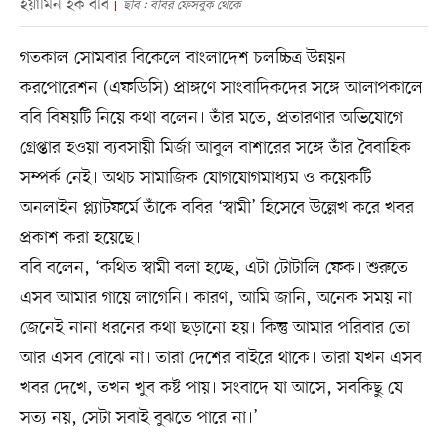
ইয়ামিন হক ববি
ছবি : ববির ফেসবুক থেকে
গতকাল সোমবার বিকেলে বাংলাদেশ চলচ্চিত্র উন্নয়ন
করপোরেশন (এফডিসি) প্রাঙ্গণে সাংবাদিকদের সঙ্গে আলাপকালে
ববি বিষয়টি নিয়ে কথা বলেন। তাঁর মতে, প্রতারণার অভিযোগে
গ্রেপ্তার হওয়া ব্যবসায়ী মির্জা আবুল বাশারের সঙ্গে তাঁর বৈবাহিক
সম্পর্ক নেই। অথচ সামাজিক যোগযোগমাধ্যম ও কয়েকটি
অনলাইন প্ল্যাটফর্মে তাঁকে ববির ‘স্বামী’ হিসেবে উল্লেখ করে খবর
প্রকাশ করা হয়েছে।
ববি বলেন, ‘কথিত স্বামী বলা হচ্ছে, এটা টোটালি ফেক। শুরুতে
এসব আমার গায়ে লাগেনি। কারণ, আমি জানি, অনেক সময় না
জেনেই নানা ধরনের কথা ছড়ানো হয়। কিন্তু আমার পরিবার তো
আর এসব বোঝে না। তারা দেশের বাইরে থাকে। তারা যখন এসব
খবর দেখে, তখন খুব কষ্ট পায়। সংবাদে যা আসে, সবকিছু যে
সত্য নয়, সেটা সবাই বুঝতে পারে না।’