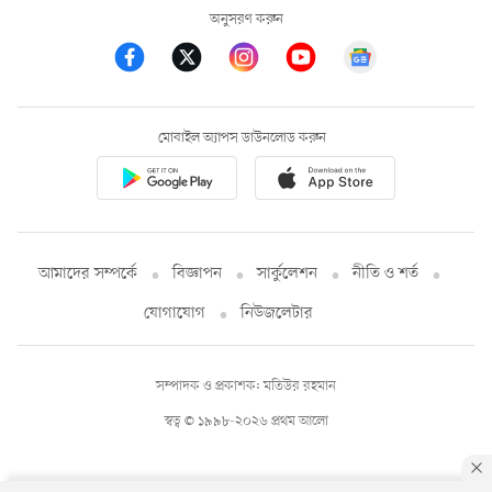
অনুসরণ করুন
মোবাইল অ্যাপস ডাউনলোড করুন
আমাদের সম্পর্কে
বিজ্ঞাপন
সার্কুলেশন
নীতি ও শর্ত
যোগাযোগ
নিউজলেটার
সম্পাদক ও প্রকাশক: মতিউর রহমান
স্বত্ব © ১৯৯৮-২০২৬ প্রথম আলো