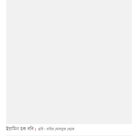
ইয়ামিন হক ববি
ছবি : ববির ফেসবুক থেকে