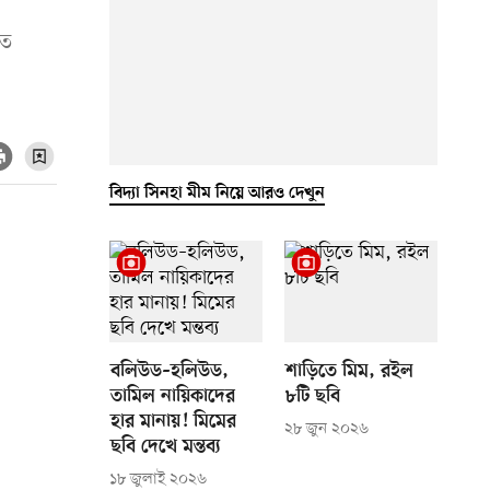
তে
বিদ্যা সিনহা মীম নিয়ে আরও দেখুন
বলিউড–হলিউড,
শাড়িতে মিম, রইল
তামিল নায়িকাদের
৮টি ছবি
হার মানায়! মিমের
২৮ জুন ২০২৬
ছবি দেখে মন্তব্য
১৮ জুলাই ২০২৬