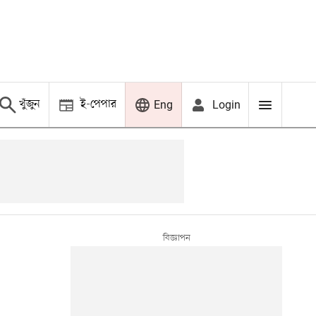
খুঁজুন
ই-পেপার
Login
Eng