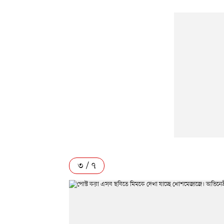
৩ / ৭