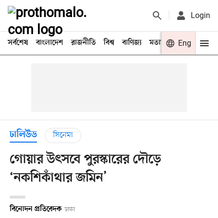
Login
সর্বশেষ
বাংলাদেশ
রাজনীতি
বিশ্ব
বাণিজ্য
মতামত
খেলা
Eng
বিনো
ঢালিউড
সিনেমা
গোয়ার উৎসবে পুরস্কারের দৌড়ে
‘নকশিকাঁথার জমিন’
বিনোদন প্রতিবেদক
ঢাকা