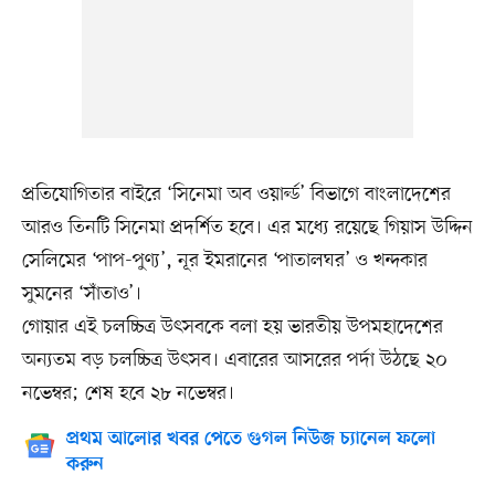
প্রতিযোগিতার বাইরে ‘সিনেমা অব ওয়ার্ল্ড’ বিভাগে বাংলাদেশের
আরও তিনটি সিনেমা প্রদর্শিত হবে। এর মধ্যে রয়েছে গিয়াস উদ্দিন
সেলিমের ‘পাপ-পুণ্য’, নূর ইমরানের ‘পাতালঘর’ ও খন্দকার
সুমনের ‘সাঁতাও’।
গোয়ার এই চলচ্চিত্র উৎসবকে বলা হয় ভারতীয় উপমহাদেশের
অন্যতম বড় চলচ্চিত্র উৎসব। এবারের আসরের পর্দা উঠছে ২০
নভেম্বর; শেষ হবে ২৮ নভেম্বর।
প্রথম আলোর খবর পেতে গুগল নিউজ চ্যানেল ফলো
করুন