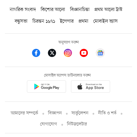
নাগরিক সংবাদ
কিশোর আলো
বিজ্ঞানচিন্তা
প্রথম আলো ট্রাস্ট
বন্ধুসভা
চিরন্তন ১৯৭১
ইপেপার
প্রথমা
মোবাইল ভ্যাস
অনুসরণ করুন
মোবাইল অ্যাপস ডাউনলোড করুন
আমাদের সম্পর্কে
বিজ্ঞাপন
সার্কুলেশন
নীতি ও শর্ত
যোগাযোগ
নিউজলেটার