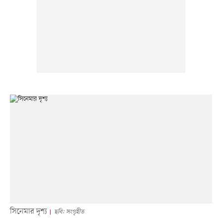
সিনেমার দৃশ্য
ছবি: সংগৃহীত