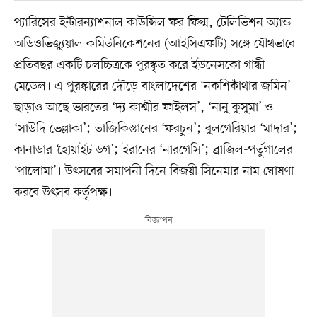
প্যারিসের ইন্টারন্যাশনাল কাউন্সিল ফর ফিল্ম, টেলিভিশন অ্যান্ড
অডিওভিজ্যুয়াল কমিউনিকেশনের (আইসিএফটি) সঙ্গে যৌথভাবে
প্রতিবছর একটি চলচ্চিত্রকে পুরস্কৃত করে ইউনেসকো গান্ধী
মেডেল। এ পুরস্কারের দৌড়ে বাংলাদেশের ‘নকশিকাঁথার জমিন’
ছাড়াও আছে ভারতের ‘দ্য কাশ্মীর ফাইলস’, ‘নানু কুসুমা’ ও
‘সাউদি ভেল্লাকা’; তাজিকিস্তানের ‘ফরচুন’; বুলগেরিয়ার ‘মাদার’;
কানাডার ‘হোয়াইট ডগ’; ইরানের ‘নারগেসি’; ব্রাজিল-পর্তুগালের
‘পালোমা’। উৎসবের সমাপনী দিনে বিজয়ী সিনেমার নাম ঘোষণা
করবে উৎসব কর্তৃপক্ষ।