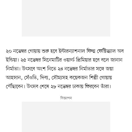
২০ নভেম্বর গোয়ায় শুরু হবে ইন্টারন্যাশনাল ফিল্ম ফেস্টিভ্যাল অব
ইন্ডিয়া। ২৫ নভেম্বর সিনেমাটির ওয়ার্ল্ড প্রিমিয়ার হবে বলে জানান
নির্মাতা। উৎসবে অংশ নিতে ২৪ নভেম্বর নির্মাতার সঙ্গে জয়া
আহসান, সেঁওতি, দিব্য, সৌম্যসহ কয়েকজন শিল্পী গোয়ায়
পৌঁছাবেন। উৎসব শেষে ২৮ নভেম্বর ঢাকায় ফিরবেন তাঁরা।