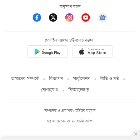
অনুসরণ করুন
মোবাইল অ্যাপস ডাউনলোড করুন
আমাদের সম্পর্কে
বিজ্ঞাপন
সার্কুলেশন
নীতি ও শর্ত
যোগাযোগ
নিউজলেটার
সম্পাদক ও প্রকাশক: মতিউর রহমান
স্বত্ব © ১৯৯৮-২০২৬ প্রথম আলো