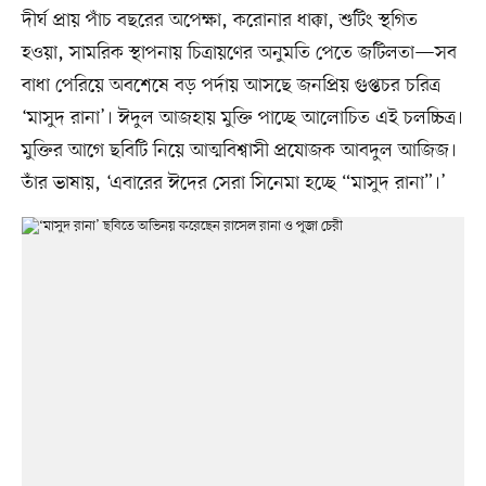
দীর্ঘ প্রায় পাঁচ বছরের অপেক্ষা, করোনার ধাক্কা, শুটিং স্থগিত
হওয়া, সামরিক স্থাপনায় চিত্রায়ণের অনুমতি পেতে জটিলতা—সব
বাধা পেরিয়ে অবশেষে বড় পর্দায় আসছে জনপ্রিয় গুপ্তচর চরিত্র
‘মাসুদ রানা’। ঈদুল আজহায় মুক্তি পাচ্ছে আলোচিত এই চলচ্চিত্র।
মুক্তির আগে ছবিটি নিয়ে আত্মবিশ্বাসী প্রযোজক আবদুল আজিজ।
তাঁর ভাষায়, ‘এবারের ঈদের সেরা সিনেমা হচ্ছে “মাসুদ রানা”।’