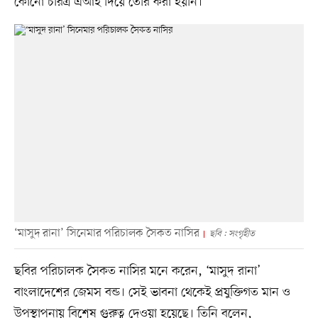
কোনো চরিত্র এআই দিয়ে তৈরি করা হয়নি।’
‘মাসুদ রানা’ সিনেমার পরিচালক সৈকত নাসির
ছবি : সংগৃহীত
ছবির পরিচালক সৈকত নাসির মনে করেন, ‘মাসুদ রানা’
বাংলাদেশের জেমস বন্ড। সেই ভাবনা থেকেই প্রযুক্তিগত মান ও
উপস্থাপনায় বিশেষ গুরুত্ব দেওয়া হয়েছে। তিনি বলেন,