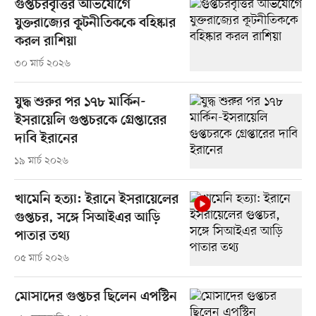
গুপ্তচরবৃত্তির অভিযোগে
যুক্তরাজ্যের কূটনীতিককে বহিষ্কার
করল রাশিয়া
৩০ মার্চ ২০২৬
যুদ্ধ শুরুর পর ১৭৮ মার্কিন-
ইসরায়েলি গুপ্তচরকে গ্রেপ্তারের
দাবি ইরানের
১৯ মার্চ ২০২৬
খামেনি হত্যা: ইরানে ইসরায়েলের
গুপ্তচর, সঙ্গে সিআইএর আড়ি
পাতার তথ্য
০৫ মার্চ ২০২৬
মোসাদের গুপ্তচর ছিলেন এপস্টিন