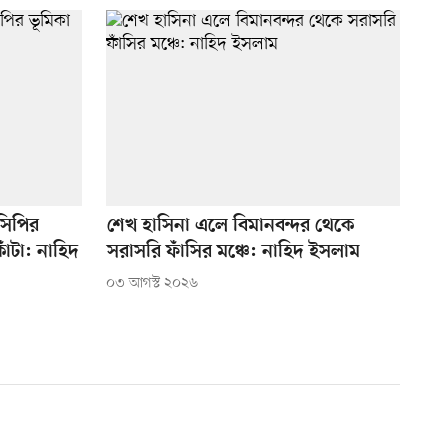
নসিপির
শেখ হাসিনা এলে বিমানবন্দর থেকে
াঁটা: নাহিদ
সরাসরি ফাঁসির মঞ্চে: নাহিদ ইসলাম
০৩ আগস্ট ২০২৬