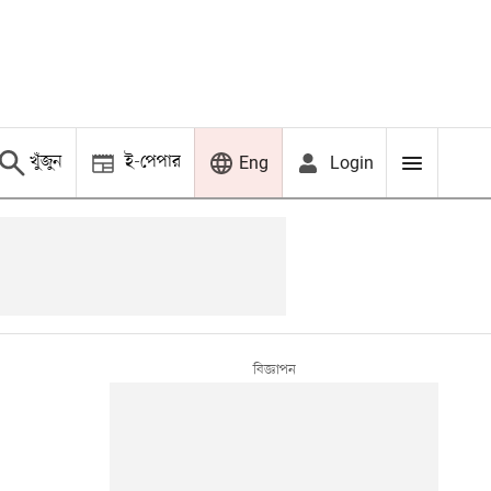
খুঁজুন
ই-পেপার
Login
Eng