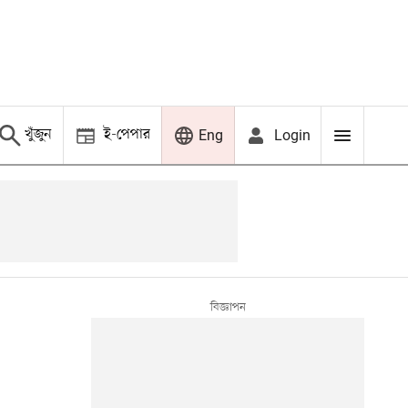
খুঁজুন
ই-পেপার
Login
Eng