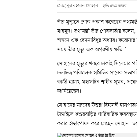
সোহানুর রহমান সোহান
ছবি: প্রথম আলো
তাঁর মৃত্যুতে শোক প্রকাশ করেছেন তথ্যমন
মাহমুদ। তথ্যমন্ত্রী তাঁর শোকবার্তায় বলে
অঙ্গনে এক বেদনাবিধুর অধ্যায়। করোনার 
সময় তাঁর মৃত্যু এক অপূরণীয় ক্ষতি।’
সোহানের মৃত্যুর খবরে ঢাকাই সিনেমার প
চলচ্চিত্র পরিচালক সমিতির সাবেক সভাপ
কাজী হায়াৎ, মহাসচিব শাহীন সুমন,
জানিয়েছেন।
সোহানের মরদেহ উত্তরা ক্রিসেন্ট হাসপাতা
টাঙ্গাইলে শ্বশুরবাড়ির পারিবারিক কবরস্থ
করার ইচ্ছাপোষণ করে গেছেন সোহান। তব