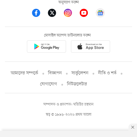
অনুসরণ করুন
মোবাইল অ্যাপস ডাউনলোড করুন
আমাদের সম্পর্কে
বিজ্ঞাপন
সার্কুলেশন
নীতি ও শর্ত
যোগাযোগ
নিউজলেটার
সম্পাদক ও প্রকাশক: মতিউর রহমান
স্বত্ব © ১৯৯৮-২০২৬ প্রথম আলো