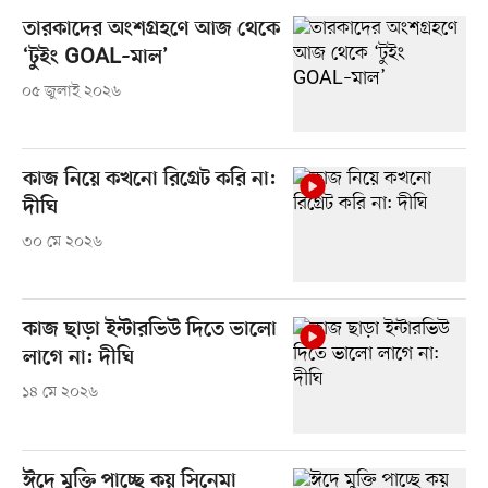
তারকাদের অংশগ্রহণে আজ থেকে
‘টুইং GOAL–মাল’
০৫ জুলাই ২০২৬
কাজ নিয়ে কখনো রিগ্রেট করি না:
দীঘি
৩০ মে ২০২৬
কাজ ছাড়া ইন্টারভিউ দিতে ভালো
লাগে না: দীঘি
১৪ মে ২০২৬
ঈদে মুক্তি পাচ্ছে কয় সিনেমা