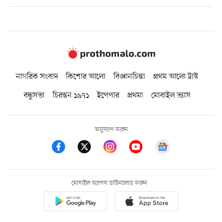
নাগরিক সংবাদ
কিশোর আলো
বিজ্ঞানচিন্তা
প্রথম আলো ট্রাস্ট
বন্ধুসভা
চিরন্তন ১৯৭১
ইপেপার
প্রথমা
মোবাইল ভ্যাস
অনুসরণ করুন
মোবাইল অ্যাপস ডাউনলোড করুন