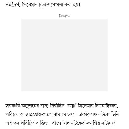
স্বল্পদৈর্ঘ্য সিনেমার চূড়ান্ত ঘোষণা করা হয়।
সরকারি অনুদানের জন্য নির্বাচিত ‘জয়া’ সিনেমার চিত্রনাট্যকার,
পরিচালক ও প্রযোজক গোলাম মোস্তফা। ঢাকার মঞ্চনাটকে তিনি
একজন পরিচিত ব্যক্তিত্ব। বাংলা মঞ্চনাটকের জনপ্রিয় নাট্যদল