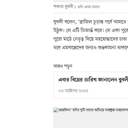
শবনম বুবলী
ছবি: প্রথম আলো
বুবলী বলেন, ‘ব্রাজিল চূড়ান্ত পর্বে আস
উঠুক। সে এটি ডিজার্ভ করে। সে একা পু
পুরো মাঠে নেতৃত্ব দিয়ে সহযোদ্ধাদের চ
তবে এমবাপ্পেদের জন্যও শুভকামনা থাকব
আরও পড়ুন
এবার বিয়ের তারিখ জানালেন বুবল
০৩ অক্টোবর ২০২২