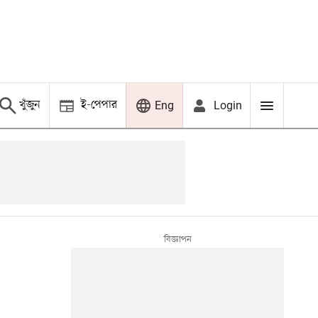
খুঁজুন
ই-পেপার
Login
Eng