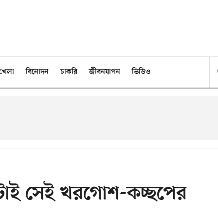
খেলা
বিনোদন
চাকরি
জীবনযাপন
ভিডিও
েকটাই সেই খরগোশ-কচ্ছপের