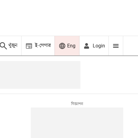
খুঁজুন
ই-পেপার
Login
Eng