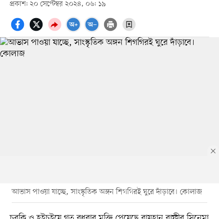
প্রকাশ: ২০ সেপ্টেম্বর ২০২৪, ০৬: ১৯
আভাস পাওয়া যাচ্ছে, সাংস্কৃতিক অঙ্গন শিগগিরই ঘুরে দাঁড়াবে। কোলাজ
চরকি ও হইচইয়ে গত বুধবার মুক্তি পেয়েছে রায়হান রাফীর সিনেমা