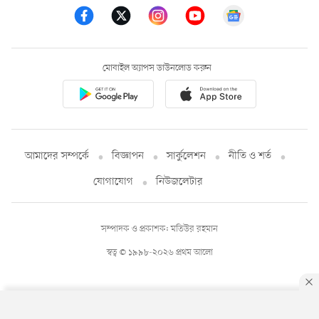
মোবাইল অ্যাপস ডাউনলোড করুন
আমাদের সম্পর্কে
বিজ্ঞাপন
সার্কুলেশন
নীতি ও শর্ত
যোগাযোগ
নিউজলেটার
সম্পাদক ও প্রকাশক: মতিউর রহমান
স্বত্ব © ১৯৯৮-২০২৬ প্রথম আলো