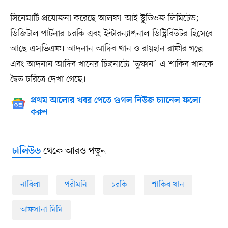
সিনেমাটি প্রযোজনা করেছে আলফা-আই স্টুডিওজ লিমিটেড;
ডিজিটাল পার্টনার চরকি এবং ইন্টারন্যাশনাল ডিস্ট্রিবিউটর হিসেবে
আছে এসভিএফ। আদনান আদিব খান ও রায়হান রাফীর গল্পে
এবং আদনান আদিব খানের চিত্রনাট্যে ‘তুফান’-এ শাকিব খানকে
দ্বৈত চরিত্রে দেখা গেছে।
প্রথম আলোর খবর পেতে গুগল নিউজ চ্যানেল ফলো
করুন
থেকে আরও পড়ুন
ঢালিউড
নাবিলা
পরীমনি
চরকি
শাকিব খান
আফসানা মিমি