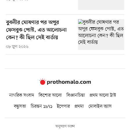
বুবলীর ঘোষণার পর অপুর
ফেসবুক পোস্ট, এত আলোচনা
কেন? কী ছিল সেই বার্তায়
০৮ জুন ২০২৬
নাগরিক সংবাদ
কিশোর আলো
বিজ্ঞানচিন্তা
প্রথম আলো ট্রাস্ট
বন্ধুসভা
চিরন্তন ১৯৭১
ইপেপার
প্রথমা
মোবাইল ভ্যাস
অনুসরণ করুন