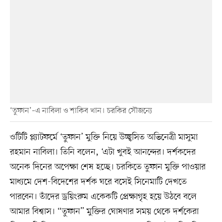
‘তুফান’–এ নাবিলা ও শাকিব খান। চরকির সৌজন্যে
ওটিটি প্ল্যাটফর্মে ‘তুফান’ মুক্তি নিয়ে উচ্ছ্বসিত অভিনেত্রী মাসুমা
রহমান নাবিলা। তিনি বলেন, ‘এটা খুবই আনন্দের। দর্শকদের
অনেক দিনের অপেক্ষা শেষ হচ্ছে। চরকিতে তুফান মুক্তি পাওয়ার
মাধ্যমে দেশ-বিদেশের দর্শক ঘরে বসেই সিনেমাটি দেখতে
পারবেন। তাঁদের ড্রয়িংরুম একেকটি প্রেক্ষাগৃহ হয়ে উঠবে বলে
আমার বিশ্বাস। “তুফান” মুক্তির ঘোষণার সময় থেকে দর্শকেরা