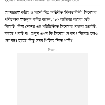
হইচইয়ে আসছে রঙিলা কিতাব। প্ল্যাটফর্মের ফেসবুক থেকে
মোশাররফ করিম ও পার্নো মিত্র অভিনীত ‘বিলডাকিনী’ সিনেমার
পরিচালক ফজলুল কবির বলেন, ‘১০ অক্টোবর আমরা ডেট
নিয়েছি। কিন্তু দেশের এই পরিস্থিতিতে সিনেমার কোনো মার্কেটিং
করতে পারছি না। মানুষ এখন কি সিনেমা দেখবে? সিনেমা হলও
তো বন্ধ। হয়তো কিছু সময় পিছিয়ে দিতে পারি।’