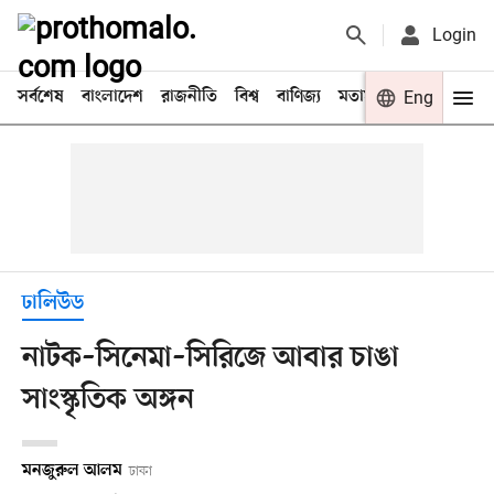
Login
সর্বশেষ
বাংলাদেশ
রাজনীতি
বিশ্ব
বাণিজ্য
মতামত
খেলা
Eng
বিনো
ঢালিউড
নাটক–সিনেমা–সিরিজে আবার চাঙা
সাংস্কৃতিক অঙ্গন
মনজুরুল আলম
ঢাকা