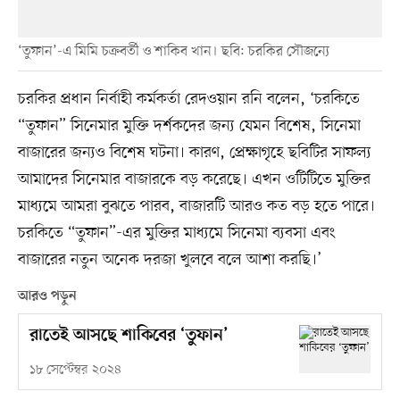
‘তুফান’-এ মিমি চক্রবর্তী ও শাকিব খান। ছবি: চরকির সৌজন্যে
চরকির প্রধান নির্বাহী কর্মকর্তা রেদওয়ান রনি বলেন, ‘চরকিতে
“তুফান” সিনেমার মুক্তি দর্শকদের জন্য যেমন বিশেষ, সিনেমা
বাজারের জন্যও বিশেষ ঘটনা। কারণ, প্রেক্ষাগৃহে ছবিটির সাফল্য
আমাদের সিনেমার বাজারকে বড় করেছে। এখন ওটিটিতে মুক্তির
মাধ্যমে আমরা বুঝতে পারব, বাজারটি আরও কত বড় হতে পারে।
চরকিতে “তুফান”-এর মুক্তির মাধ্যমে সিনেমা ব্যবসা এবং
বাজারের নতুন অনেক দরজা খুলবে বলে আশা করছি।’
আরও পড়ুন
রাতেই আসছে শাকিবের ‘তুফান’
১৮ সেপ্টেম্বর ২০২৪