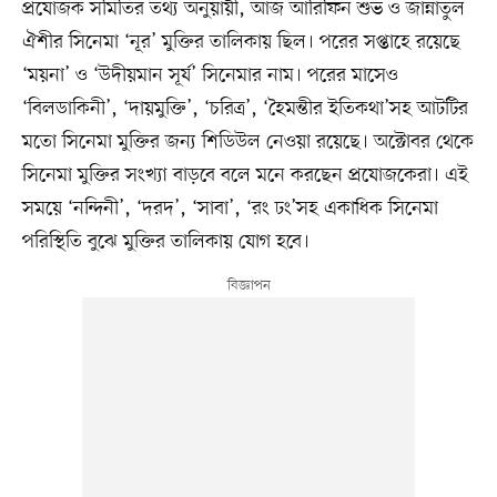
প্রযোজক সমিতির তথ্য অনুয়ায়ী, আজ আরিফিন শুভ ও জান্নাতুল
ঐশীর সিনেমা ‘নূর’ মুক্তির তালিকায় ছিল। পরের সপ্তাহে রয়েছে
‘ময়না’ ও ‘উদীয়মান সূর্য’ সিনেমার নাম। পরের মাসেও
‘বিলডাকিনী’, ‘দায়মুক্তি’, ‘চরিত্র’, ‘হৈমন্তীর ইতিকথা’সহ আটটির
মতো সিনেমা মুক্তির জন্য শিডিউল নেওয়া রয়েছে। অক্টোবর থেকে
সিনেমা মুক্তির সংখ্যা বাড়বে বলে মনে করছেন প্রযোজকেরা। এই
সময়ে ‘নন্দিনী’, ‘দরদ’, ‘সাবা’, ‘রং ঢং’সহ একাধিক সিনেমা
পরিস্থিতি বুঝে মুক্তির তালিকায় যোগ হবে।