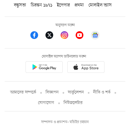
বন্ধুসভা
চিরন্তন ১৯৭১
ইপেপার
প্রথমা
মোবাইল ভ্যাস
অনুসরণ করুন
মোবাইল অ্যাপস ডাউনলোড করুন
আমাদের সম্পর্কে
বিজ্ঞাপন
সার্কুলেশন
নীতি ও শর্ত
যোগাযোগ
নিউজলেটার
সম্পাদক ও প্রকাশক: মতিউর রহমান