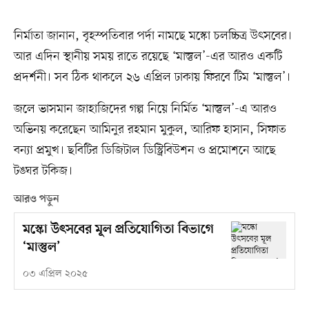
নির্মাতা জানান, বৃহস্পতিবার পর্দা নামছে মস্কো চলচ্চিত্র উৎসবের।
আর এদিন স্থানীয় সময় রাতে রয়েছে ‘মাস্তুল’-এর আরও একটি
প্রদর্শনী। সব ঠিক থাকলে ২৬ এপ্রিল ঢাকায় ফিরবে টিম ‘মাস্তুল’।
জলে ভাসমান জাহাজিদের গল্প নিয়ে নির্মিত ‘মাস্তুল’-এ আরও
অভিনয় করেছেন আমিনুর রহমান মুকুল, আরিফ হাসান, সিফাত
বন্যা প্রমুখ। ছবিটির ডিজিটাল ডিস্ট্রিবিউশন ও প্রমোশনে আছে
টঙঘর টকিজ।
আরও পড়ুন
মস্কো উৎসবের মূল প্রতিযোগিতা বিভাগে
‘মাস্তুল’
০৩ এপ্রিল ২০২৫