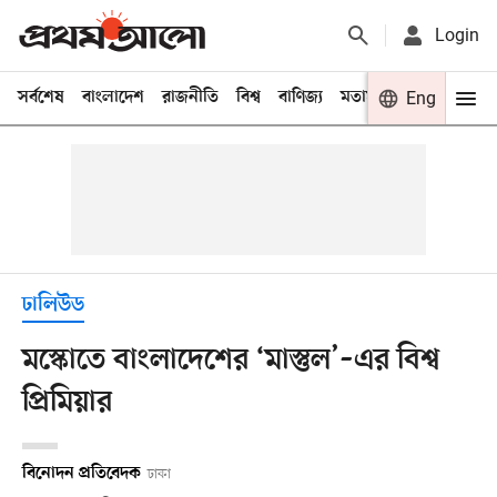
Login
সর্বশেষ
বাংলাদেশ
রাজনীতি
বিশ্ব
বাণিজ্য
মতামত
খেলা
Eng
বিনো
ঢালিউড
মস্কোতে বাংলাদেশের ‘মাস্তুল’–এর বিশ্ব
প্রিমিয়ার
বিনোদন প্রতিবেদক
ঢাকা