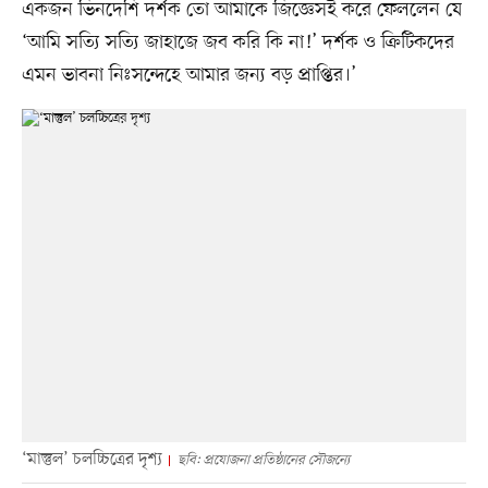
একজন ভিনদেশি দর্শক তো আমাকে জিজ্ঞেসই করে ফেললেন যে
‘আমি সত্যি সত্যি জাহাজে জব করি কি না!’ দর্শক ও ক্রিটিকদের
এমন ভাবনা নিঃসন্দেহে আমার জন্য বড় প্রাপ্তির।’
‘মাস্তুল’ চলচ্চিত্রের দৃশ্য
ছবি: প্রযোজনা প্রতিষ্ঠানের সৌজন্যে