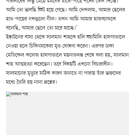
পারলারের কিছু মেয়ে ইমনের হাতে-পায়ে শর্ষের তেল দিচ্ছে।
আমি তো ভাবছি ফিট হয়ে গেছে। আমি দেখলাম, আমার ছেলের
হাত-পায়ের নখগুলো নীল। তখন আমি আমার হাজব্যান্ডকে
বলেছি, আমার ছেলে তো মরে যাচ্ছে।’
ইস্কাটনের বাসা থেকে সালমান শাহকে হলি ফ্যামিলি হাসপাতালে
নেওয়া হলে চিকিৎসকেরা মৃত ঘোষণা করেন। এরপর ঢাকা
মেডিকেল কলেজ হাসপাতালে ময়নাতদন্ত শেষে বলা হয়, সালমান
শাহ আত্মহত্যা করেছেন। তবে বিষয়টি এখনো বিচারাধীন।
সালমানের মৃত্যুর সঠিক কারণ জানতে না পারায় তাঁর ভক্তদের
মধ্যে তৈরি হয় নানা প্রশ্নের।