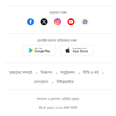
অনুসরণ করুন
মোবাইল অ্যাপস ডাউনলোড করুন
আমাদের সম্পর্কে
বিজ্ঞাপন
সার্কুলেশন
নীতি ও শর্ত
যোগাযোগ
নিউজলেটার
সম্পাদক ও প্রকাশক: মতিউর রহমান
স্বত্ব © ১৯৯৮-২০২৬ প্রথম আলো