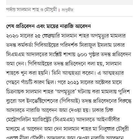
পর্দায় সালমান শাহ ও মৌসুমী
সংগৃহীত
শেষ প্রতিবেদন এবং মায়ের নারাজি আবেদন
২০২০ সালের ২৫ ফেব্রুয়ারি সালমান শাহর অপমৃত্যুর মামলার
তদন্ত কর্মকর্তা পিবিআইয়ের পরিদর্শক সিরাজুল ইসলাম ঢাকার
সিএমএম আদালতের সংশ্লিষ্ট শাখায় ৬০০ পৃষ্ঠার তদন্ত প্রতিবেদন
জমা দেন। পিবিআইয়ের তদন্ত প্রতিবেদনে বলা হয়, সালমান
শাহকে খুন করা হয়নি। তিনি আত্মহত্যা করেন। এ আত্মহত্যার
পেছনে পাঁচটি কারণ ছিল। পরে ২০২১ সালের অক্টোবর মাসে
চিত্রনায়ক সালমান শাহর ‘অপমৃত্যুর’ ঘটনায় করা মামলায় পুলিশ
ব্যুরো অব ইনভেস্টিগেশনের (পিবিআই) তদন্ত প্রতিবেদনের বিরুদ্ধে
আদালতে নারাজি আবেদন জমা দেওয়া হয়। ঢাকার চিফ
মেট্রোপলিটন ম্যাজিস্ট্রেট (সিএমএম) আদালতে আইনজীবীর
মাধ্যমে এ আবেদন জমা দেন সালমান শাহর মা নিলুফার চৌধুরী
ওরফে নীলা চৌধুরী। আদালতে জমা দেওয়া নারাজি আবেদনে