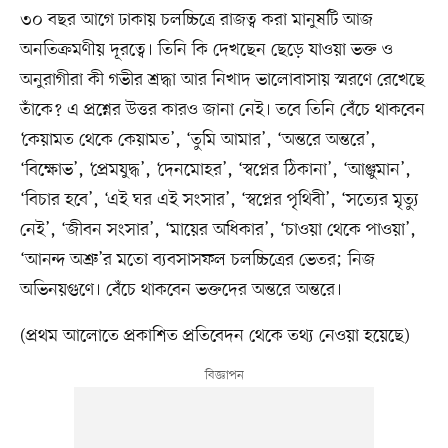
৩০ বছর আগে ঢাকায় চলচ্চিত্রে রাজত্ব করা মানুষটি আজ
অনতিক্রমণীয় দূরত্বে। তিনি কি দেখছেন ছেড়ে যাওয়া ভক্ত ও
অনুরাগীরা কী গভীর শ্রদ্ধা আর নিখাদ ভালোবাসায় স্মরণে রেখেছে
তাঁকে? এ প্রশ্নের উত্তর কারও জানা নেই। তবে তিনি বেঁচে থাকবেন
‘কেয়ামত থেকে কেয়ামত’, ‘তুমি আমার’, ‘অন্তরে অন্তরে’,
‘বিক্ষোভ’, ‘প্রেমযুদ্ধ’, ‘দেনমোহর’, ‘স্বপ্নের ঠিকানা’, ‘আঞ্জুমান’,
‘বিচার হবে’, ‘এই ঘর এই সংসার’, ‘স্বপ্নের পৃথিবী’, ‘সত্যের মৃত্যু
নেই’, ‘জীবন সংসার’, ‘মায়ের অধিকার’, ‘চাওয়া থেকে পাওয়া’,
‘আনন্দ অশ্রু’র মতো ব্যবসাসফল চলচ্চিত্রের ভেতর; নিজ
অভিনয়গুণে। বেঁচে থাকবেন ভক্তদের অন্তরে অন্তরে।
(প্রথম আলোতে প্রকাশিত প্রতিবেদন থেকে তথ্য নেওয়া হয়েছে)