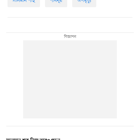
সালমান শাহ্
শাবনূর
অপমৃত্যু