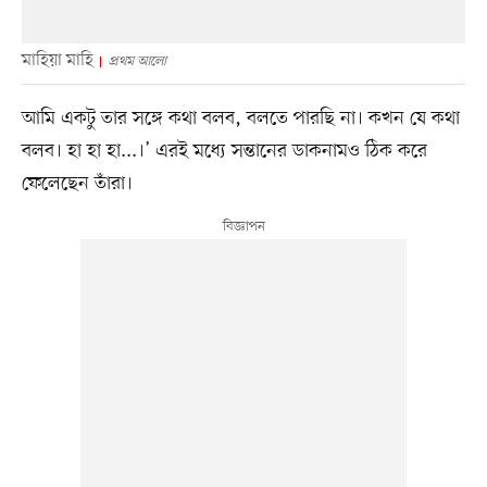
মাহিয়া মাহি
প্রথম আলো
আমি একটু তার সঙ্গে কথা বলব, বলতে পারছি না। কখন যে কথা
বলব। হা হা হা...।’ এরই মধ্যে সন্তানের ডাকনামও ঠিক করে
ফেলেছেন তাঁরা।