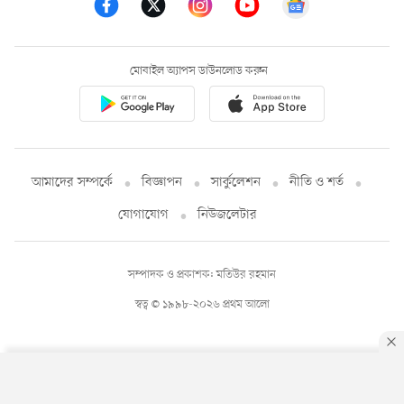
মোবাইল অ্যাপস ডাউনলোড করুন
আমাদের সম্পর্কে
বিজ্ঞাপন
সার্কুলেশন
নীতি ও শর্ত
যোগাযোগ
নিউজলেটার
সম্পাদক ও প্রকাশক: মতিউর রহমান
স্বত্ব © ১৯৯৮-২০২৬ প্রথম আলো
By using this site, you agree to our
Privacy Policy
.
OK