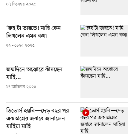
০৭ ডিসেম্বর ২০২৫
‘রুহ’টা ভারতে! মাহি কেন
লিখলেন এমন কথা
২২ নভেম্বর ২০২৫
জন্মদিনে অঝোরে কাঁদছেন
মাহি...
২৭ অক্টোবর ২০২৫
ডিভোর্স হয়নি—দেড় বছর পর
এক প্রশ্নের জবাবে জানালেন
মাহিয়া মাহি