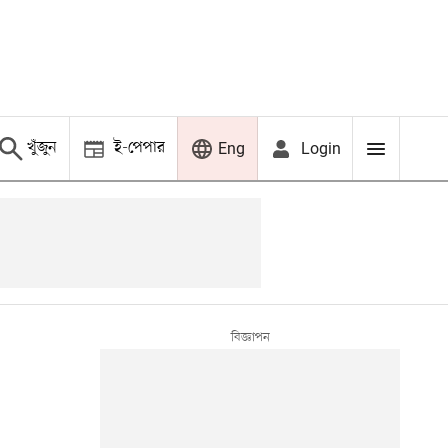
খুঁজুন
ই-পেপার
Login
Eng