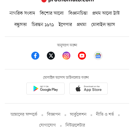
নাগরিক সংবাদ
কিশোর আলো
বিজ্ঞানচিন্তা
প্রথম আলো ট্রাস্ট
বন্ধুসভা
চিরন্তন ১৯৭১
ইপেপার
প্রথমা
মোবাইল ভ্যাস
অনুসরণ করুন
মোবাইল অ্যাপস ডাউনলোড করুন
আমাদের সম্পর্কে
বিজ্ঞাপন
সার্কুলেশন
নীতি ও শর্ত
যোগাযোগ
নিউজলেটার