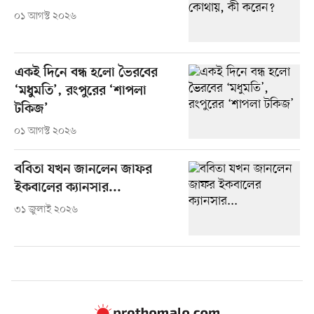
০১ আগস্ট ২০২৬
একই দিনে বন্ধ হলো ভৈরবের
‘মধুমতি’, রংপুরের ‘শাপলা
টকিজ’
০১ আগস্ট ২০২৬
ববিতা যখন জানলেন জাফর
ইকবালের ক্যানসার...
৩১ জুলাই ২০২৬